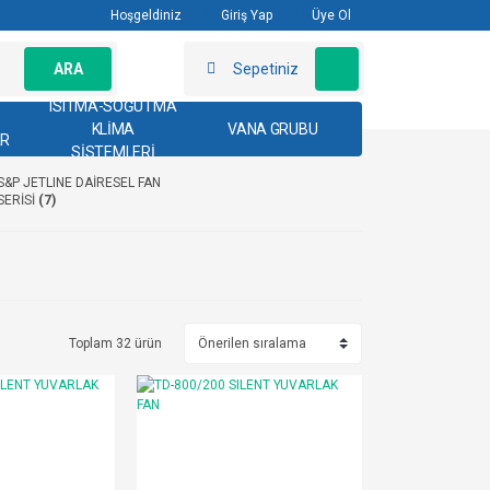
Hoşgeldiniz
Giriş Yap
Üye Ol
ARA
Sepetiniz
ISITMA-SOĞUTMA
KLİMA
VANA GRUBU
AR
SİSTEMLERİ
S&P JETLINE DAİRESEL FAN
SERİSİ
(7)
Toplam 32 ürün