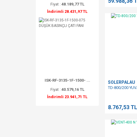
59.988,36 
Fiyat :
48.189,77 TL
İndirimli 28.431,97 TL
ISK-RF-3135-1F-1500- ...
SOLERPALAU
TD-800/200 YU
Fiyat :
40.579,16 TL
İndirimli 23.941,71 TL
8.767,53 T