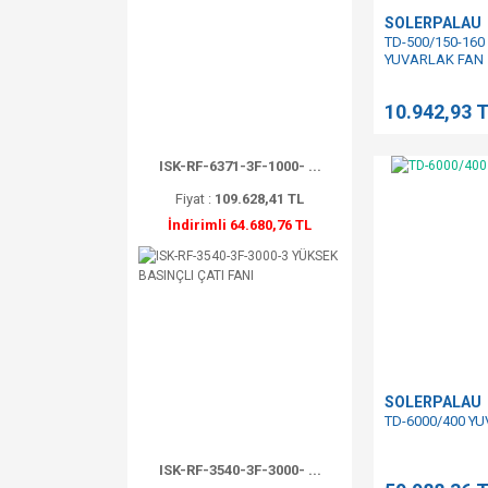
SOLERPALAU
TD-500/150-160
YUVARLAK FAN
10.942,93 
ISK-RF-6371-3F-1000- ...
Fiyat :
109.628,41 TL
İndirimli 64.680,76 TL
SOLERPALAU
TD-6000/400 Y
ISK-RF-3540-3F-3000- ...