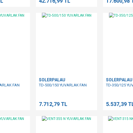
TL
42.716,99 TL
17.600,98 
SOLERPALAU
SOLERPALAU
VARLAK FAN
TD-500/150 YUVARLAK FAN
TD-350/125 Y
L
7.712,79 TL
5.537,39 T