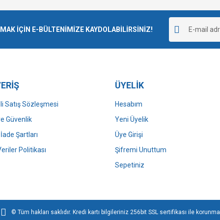
K İÇİN E-BÜLTENİMİZE KAYDOLABİLİRSİNİZ!
ERİŞ
ÜYELİK
i Satış Sözleşmesi
Hesabım
 ve Güvenlik
Yeni Üyelik
 İade Şartları
Üye Girişi
Veriler Politikası
Şifremi Unuttum
Sepetiniz
© Tüm hakları saklıdır. Kredi kartı bilgileriniz 256bit SSL sertifikası ile korunma