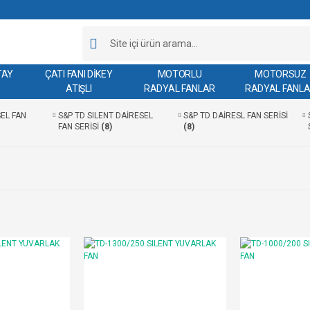
TAY
ÇATI FANI DİKEY
MOTORLU
MOTORSUZ
ATIŞLI
RADYAL FANLAR
RADYAL FANL
EL FAN
S&P TD SILENT DAİRESEL
S&P TD DAİRESL FAN SERİSİ
FAN SERİSİ
(8)
(8)