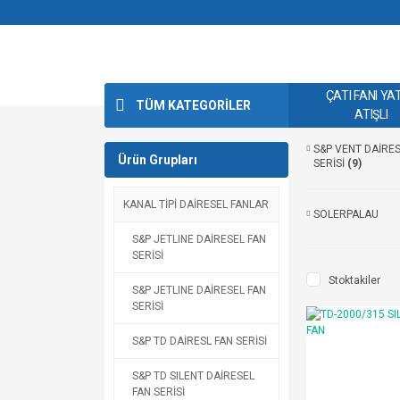
ÇATI FANI YA
TÜM KATEGORİLER
ATIŞLI
S&P VENT DAİRES
Ürün Grupları
SERİSİ
(9)
KANAL TİPİ DAİRESEL FANLAR
SOLERPALAU
S&P JETLINE DAİRESEL FAN
SERİSİ
Stoktakiler
S&P JETLINE DAİRESEL FAN
SERİSİ
S&P TD DAİRESL FAN SERİSİ
S&P TD SILENT DAİRESEL
FAN SERİSİ