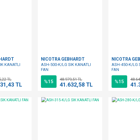
BHARDT
NICOTRA GEBHARDT
NICOTRA GE
IK KANATLI
ASH-500-K/LG SIK KANATLI
ASH-450-K/LG 
FAN
FAN
5,22 TL
48.979,51 TL
48.64
%15
%15
231,43 TL
41.632,58 TL
41.