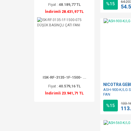
64.20
%15
Fiyat :
48.189,77 TL
54.
İndirimli 28.431,97 TL
ISK-RF-3135-1F-1500- ...
NICOTRA GE
Fiyat :
40.579,16 TL
ASH-900-K/LG S
İndirimli 23.941,71 TL
FAN
133.1
%15
113