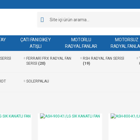
TAY
ÇATI FANI DİKEY
MOTORLU
MOTORSUZ
ATIŞLI
RADYAL FANLAR
RADYAL FANL
SERİSİ
FERRARİ FRX RADYAL FAN
RSH RADYAL FAN SERİSİ
SERİSİ
(20)
(19)
RDT
SOLERPALAU