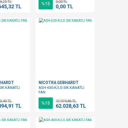
6,25 TL
0,00 TL
%15
645,32 TL
0,00 TL
BHARDT
NICOTRA GEBHARDT
SIK KANATLI
ASH-630-K/LG SIK KANATLI
FAN
3,43 TL
72.974,86 TL
%15
894,91 TL
62.028,63 TL