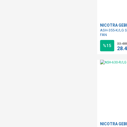
NICOTRA GE
ASH-355-K/LG S
FAN
33.48
%15
28.
NICOTRA GE