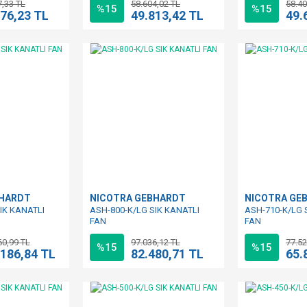
7,33 TL
58.604,02 TL
58.40
%15
%15
576,23 TL
49.813,42 TL
49.
BHARDT
NICOTRA GEBHARDT
NICOTRA GE
IK KANATLI
ASH-800-K/LG SIK KANATLI
ASH-710-K/LG 
FAN
FAN
60,99 TL
97.036,12 TL
77.52
%15
%15
.186,84 TL
82.480,71 TL
65.