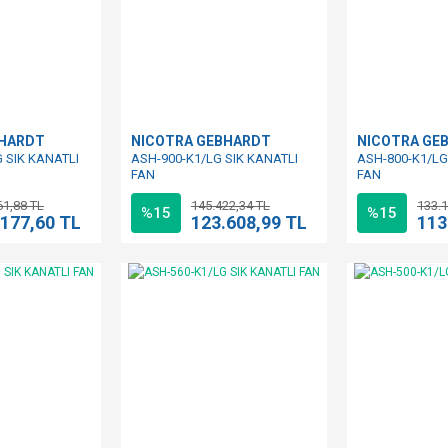
BHARDT
NICOTRA GEBHARDT
NICOTRA GE
 SIK KANATLI
ASH-900-K1/LG SIK KANATLI
ASH-800-K1/LG
FAN
FAN
61,88 TL
145.422,34 TL
133.1
%15
%15
.177,60 TL
123.608,99 TL
113