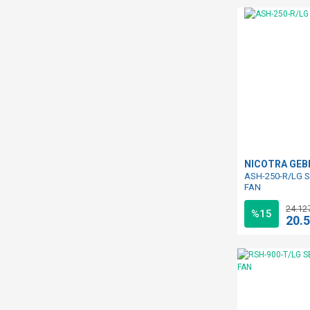
NICOTRA GE
ASH-250-R/LG S
FAN
24.12
%15
20.