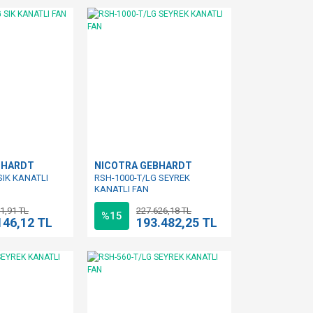
BHARDT
NICOTRA GEBHARDT
SIK KANATLI
RSH-1000-T/LG SEYREK
KANATLI FAN
1,91 TL
227.626,18 TL
%15
146,12 TL
193.482,25 TL