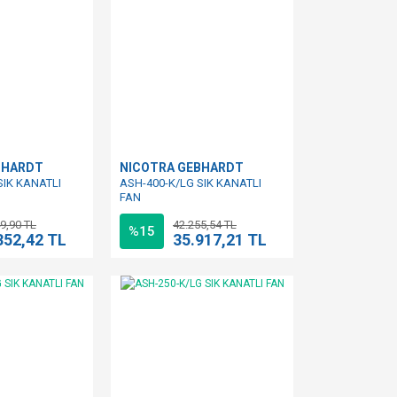
BHARDT
NICOTRA GEBHARDT
SIK KANATLI
ASH-400-K/LG SIK KANATLI
FAN
9,90 TL
42.255,54 TL
%15
352,42 TL
35.917,21 TL