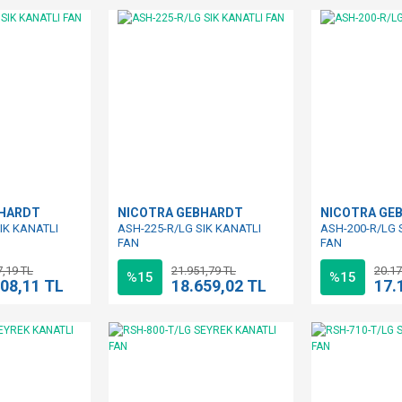
BHARDT
NICOTRA GEBHARDT
NICOTRA GE
IK KANATLI
ASH-225-R/LG SIK KANATLI
ASH-200-R/LG 
FAN
FAN
7,19 TL
21.951,79 TL
20.17
%15
%15
508,11 TL
18.659,02 TL
17.