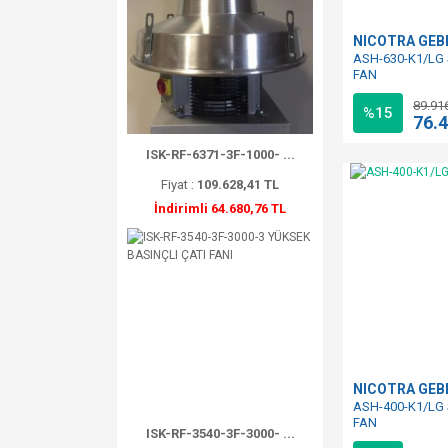
NICOTRA GE
ASH-630-K1/LG 
FAN
89.91
%15
76.
ISK-RF-6371-3F-1000- ...
Fiyat :
109.628,41 TL
İndirimli 64.680,76 TL
NICOTRA GE
ASH-400-K1/LG 
FAN
ISK-RF-3540-3F-3000- ...