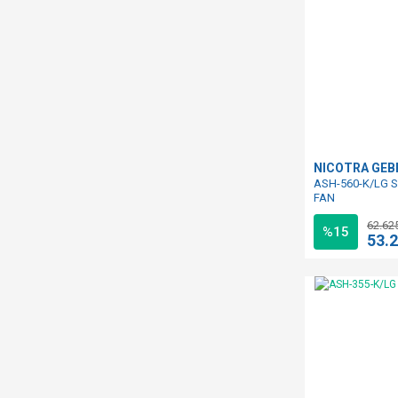
NICOTRA GE
ASH-560-K/LG S
FAN
62.62
%15
53.