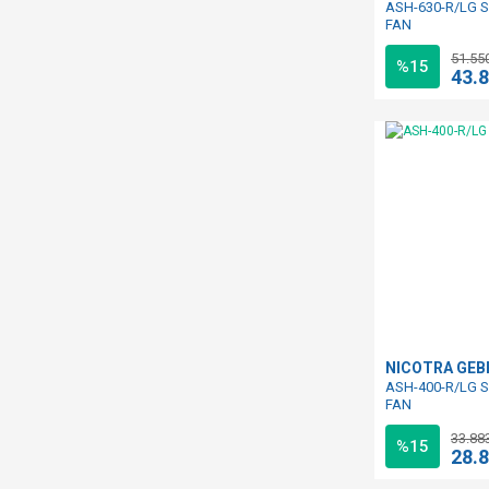
ASH-630-R/LG S
FAN
51.55
%15
43.
NICOTRA GE
ASH-400-R/LG S
FAN
33.88
%15
28.