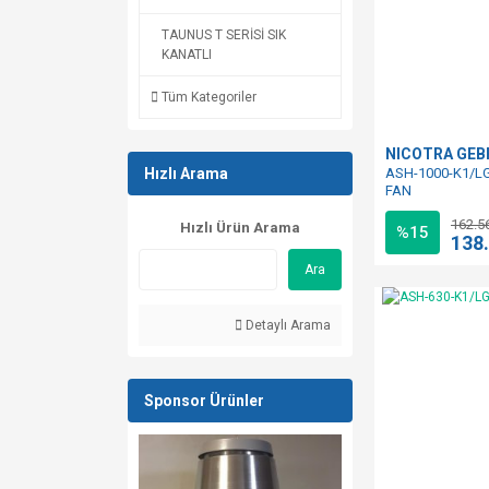
TAUNUS T SERİSİ SIK
KANATLI
Tüm Kategoriler
NICOTRA GE
Hızlı Arama
ASH-1000-K1/LG
FAN
162.5
Hızlı Ürün Arama
%15
138
Ara
Detaylı Arama
Sponsor Ürünler