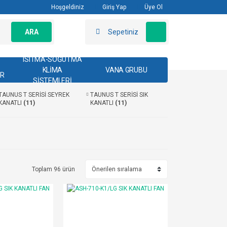
Hoşgeldiniz
Giriş Yap
Üye Ol
ARA
Sepetiniz
ISITMA-SOĞUTMA
KLİMA
VANA GRUBU
AR
SİSTEMLERİ
TAUNUS T SERİSİ SEYREK
TAUNUS T SERİSİ SIK
KANATLI
(11)
KANATLI
(11)
Toplam 96 ürün