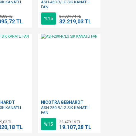
SIK KANATLI
ASH-450-R/LG SIK KANATLI
FAN
9,08 TL
37.904,74 TL
%15
395,72 TL
32.219,03 TL
BHARDT
NICOTRA GEBHARDT
SIK KANATLI
ASH-280-R/LG SIK KANATLI
FAN
9,03 TL
22.479,16 TL
%15
620,18 TL
19.107,28 TL