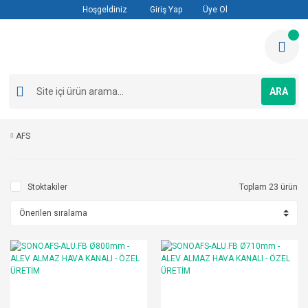
Hoşgeldiniz
Giriş Yap
Üye Ol
ARA
AFS
Stoktakiler
Toplam 23 ürün