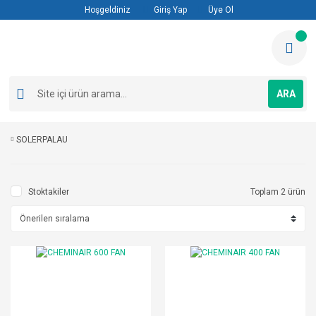
Hoşgeldiniz
Giriş Yap
Üye Ol
ARA
SOLERPALAU
Stoktakiler
Toplam 2 ürün