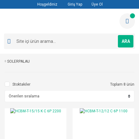
Hoşgeldiniz
Giriş Yap
Üye Ol
ARA
SOLERPALAU
Stoktakiler
Toplam 8 ürün