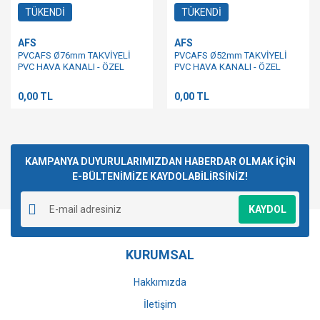
TÜKENDİ
TÜKENDİ
AFS
AFS
PVCAFS Ø76mm TAKVİYELİ
PVCAFS Ø52mm TAKVİYELİ
PVC HAVA KANALI - ÖZEL
PVC HAVA KANALI - ÖZEL
ÜRETİM
ÜRETİM
0,00 TL
0,00 TL
KAMPANYA DUYURULARIMIZDAN HABERDAR OLMAK İÇİN
E-BÜLTENİMİZE KAYDOLABİLİRSİNİZ!
KAYDOL
KURUMSAL
Hakkımızda
İletişim