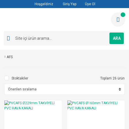
Hoşgeldiniz
Giriş Yap
Üye Ol
ARA
AFS
Stoktakiler
Toplam 26 ürün