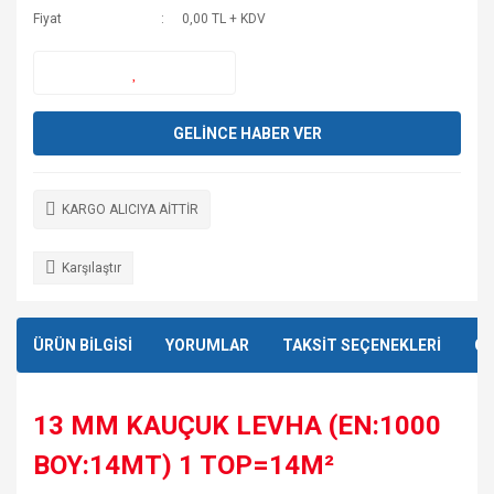
Fiyat
0,00 TL + KDV
GELİNCE HABER VER
KARGO ALICIYA AİTTİR
Karşılaştır
ÜRÜN BİLGİSİ
YORUMLAR
TAKSİT SEÇENEKLERİ
ÖN
13 MM KAUÇUK LEVHA (EN:1000
BOY:14MT) 1 TOP=14M²