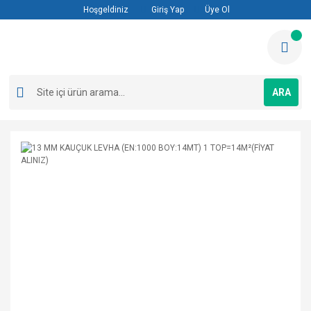
Hoşgeldiniz
Giriş Yap
Üye Ol
ARA