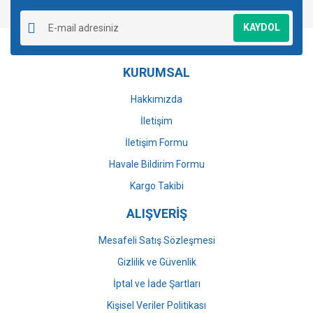
Yorum Yaz
Ürün resmi kalitesiz, bozuk veya görüntülenemiyor.
KAYDOL
Ürün açıklamasında eksik bilgiler bulunuyor.
Ürün bilgilerinde hatalar bulunuyor.
KURUMSAL
Ürün fiyatı diğer sitelerden daha pahalı.
Bu ürüne benzer farklı alternatifler olmalı.
Hakkımızda
İletişim
İletişim Formu
Havale Bildirim Formu
Gönder
Kargo Takibi
ALIŞVERİŞ
Mesafeli Satış Sözleşmesi
Gizlilik ve Güvenlik
İptal ve İade Şartları
Kişisel Veriler Politikası