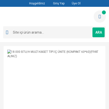
Hoşgeldiniz
Giriş Yap
Üye Ol
ARA