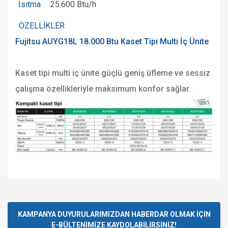
Isıtma :
25.600 Btu/h
ÖZELLİKLER
Fujitsu AUYG18L 18.000 Btu Kaset Tipi Multi İç Ünite
Kaset tipi multi iç ünite güçlü geniş üfleme ve sessiz
çalışma özellikleriyle maksimum konfor sağlar.
Bu ürünün fiyat bilgisi, resim, ürün açıklamalarında ve diğer
konularda yetersiz gördüğünüz noktaları öneri formunu
Bu ürüne ilk yorumu siz yapın!
kullanarak tarafımıza iletebilirsiniz.
Görüş ve önerileriniz için teşekkür ederiz.
KAMPANYA DUYURULARIMIZDAN HABERDAR OLMAK İÇİN
E-BÜLTENİMİZE KAYDOLABİLİRSİNİZ!