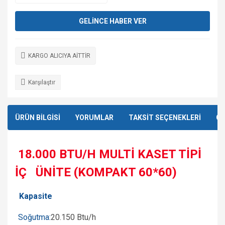
GELİNCE HABER VER
KARGO ALICIYA AİTTİR
Karşılaştır
ÜRÜN BİLGİSİ
YORUMLAR
TAKSİT SEÇENEKLERİ
ÖN
18.000 BTU/H MULTİ KASET TİPİ
İÇ ÜNİTE (KOMPAKT 60*60)
Kapasite
Soğutma:
20.150 Btu/h