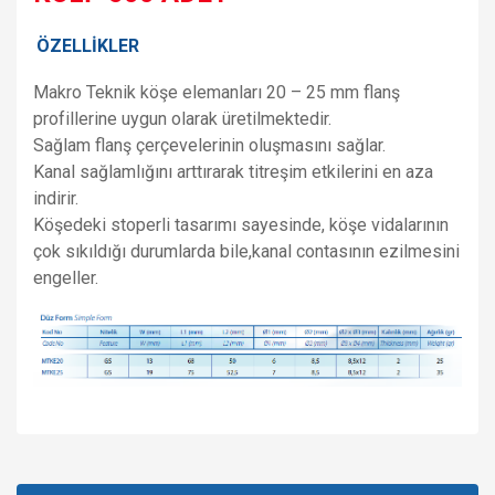
ÖZELLİKLER
Makro Teknik köşe elemanları 20 – 25 mm
flanş
profillerine uygun olarak üretilmektedir.
Sağlam flanş çerçevelerinin oluşmasını
sağlar.
Kanal sağlamlığını arttırarak
titreşim etkilerini en aza
indirir.
Köşedeki
stoperli tasarımı sayesinde, köşe
vidalarının
çok sıkıldığı durumlarda bile,
kanal contasının ezilmesini
engeller.
Bu ürünün fiyat bilgisi, resim, ürün açıklamalarında ve diğer
konularda yetersiz gördüğünüz noktaları öneri formunu
Bu ürüne ilk yorumu siz yapın!
kullanarak tarafımıza iletebilirsiniz.