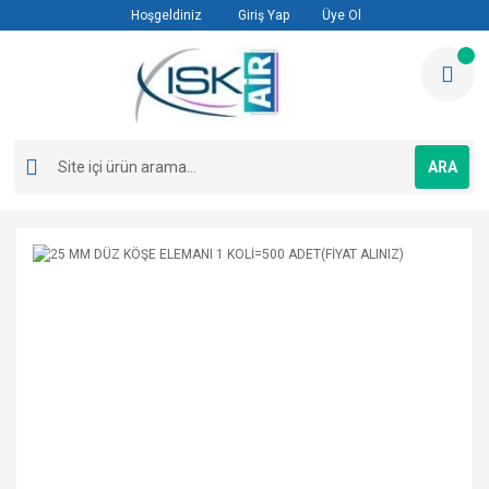
Hoşgeldiniz
Giriş Yap
Üye Ol
ARA