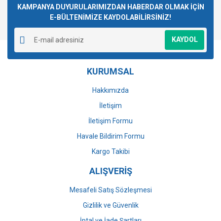
Görüş ve önerileriniz için teşekkür ederiz.
KAMPANYA DUYURULARIMIZDAN HABERDAR OLMAK İÇİN
E-BÜLTENİMİZE KAYDOLABİLİRSİNİZ!
Yorum Yaz
Ürün resmi kalitesiz, bozuk veya görüntülenemiyor.
KAYDOL
Ürün açıklamasında eksik bilgiler bulunuyor.
Ürün bilgilerinde hatalar bulunuyor.
KURUMSAL
Ürün fiyatı diğer sitelerden daha pahalı.
Bu ürüne benzer farklı alternatifler olmalı.
Hakkımızda
İletişim
İletişim Formu
Havale Bildirim Formu
Gönder
Kargo Takibi
ALIŞVERİŞ
Mesafeli Satış Sözleşmesi
Gizlilik ve Güvenlik
İptal ve İade Şartları