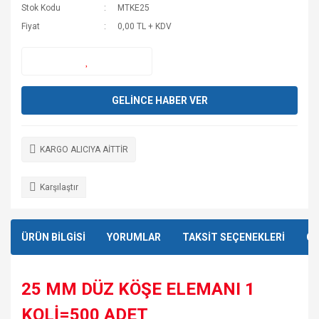
Stok Kodu
MTKE25
Fiyat
0,00 TL + KDV
GELİNCE HABER VER
KARGO ALICIYA AİTTİR
Karşılaştır
ÜRÜN BİLGİSİ
YORUMLAR
TAKSİT SEÇENEKLERİ
ÖN
25 MM DÜZ KÖŞE ELEMANI 1
KOLİ=500 ADET