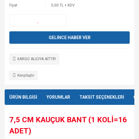
Fiyat
0,00 TL + KDV
GELİNCE HABER VER
KARGO ALICIYA AİTTİR
Karşılaştır
ÜRÜN BİLGİSİ
YORUMLAR
TAKSİT SEÇENEKLERİ
ÖN
7,5 CM KAUÇUK BANT (1 KOLİ=16
ADET)