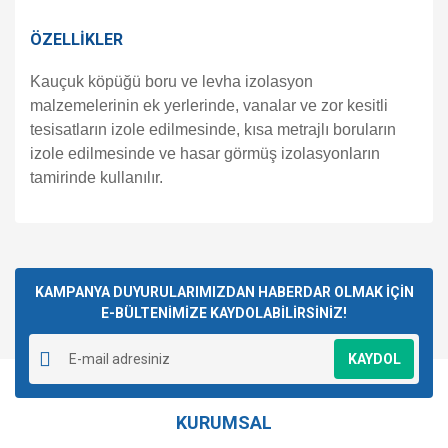
ÖZELLİKLER
Kauçuk köpüğü boru ve levha izolasyon
malzemelerinin ek yerlerinde, vanalar ve zor kesitli
tesisatların izole edilmesinde, kısa metrajlı boruların
izole edilmesinde ve hasar görmüş izolasyonların
tamirinde kullanılır.
Bu ürünün fiyat bilgisi, resim, ürün açıklamalarında ve diğer
konularda yetersiz gördüğünüz noktaları öneri formunu
Bu ürüne ilk yorumu siz yapın!
kullanarak tarafımıza iletebilirsiniz.
Görüş ve önerileriniz için teşekkür ederiz.
KAMPANYA DUYURULARIMIZDAN HABERDAR OLMAK İÇİN
E-BÜLTENİMİZE KAYDOLABİLİRSİNİZ!
Yorum Yaz
Ürün resmi kalitesiz, bozuk veya görüntülenemiyor.
KAYDOL
Ürün açıklamasında eksik bilgiler bulunuyor.
Ürün bilgilerinde hatalar bulunuyor.
KURUMSAL
Ürün fiyatı diğer sitelerden daha pahalı.