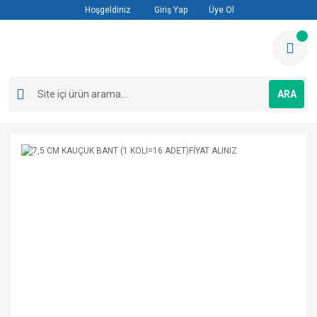
Hoşgeldiniz
Giriş Yap
Üye Ol
ARA