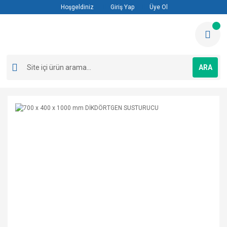
Hoşgeldiniz
Giriş Yap
Üye Ol
ARA