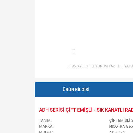
TAVSİYE ET
YORUM YAZ
FİYAT 
ÜRÜN BİLGİSİ
ADH SERİSİ ÇİFT EMİŞLİ - SIK KANATLI R
TANIMI:
ÇİFT EMİŞLİ 
MARKA :
NICOTRA Geb
MODEL:
ADH / K1