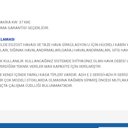
DAKİKA KW: 37
KW)
İRMA GARANTİSİ GEÇERLİDİR.
KLAMASI
ELDE EGZOST HAVASI VE TAZE HAVA SİRKÜLASYON U İÇİN HÜCRELİ KABİN 
LARI, SIĞINAK HAVALANDIRMALARI,GARAJ HAVALANDIRMALARI, OFİS HAVA
K KULLANILIR. KULLANCAĞINIZ SİSTEMDE İHTİYACINIZ OLAN HAVA DEBİSİ 
ERDİĞİM TEKNİK VERİLER MAX KAPASİTE İÇİN VERİLMİŞTİR.
 KENDİ İÇİNDE FARKLI KASA TİPLERİ VARDIR. ADH E 2 SERİSİ+ADH R SERİS
E BİR ÇOK MODELİ STOKLARDA OLMASINA RAĞMEN SİPARİŞ ÖNCESİ MUTLAKA S
INÇTA ÇALIŞMA ÖZELLİĞİ BULUNMAKTADIR.
e diğer konularda yetersiz gördüğünüz noktaları öneri formunu kullanarak tarafımı
Bu ürüne ilk yorumu siz yapın!