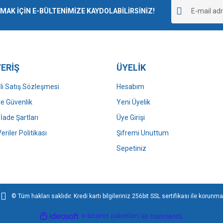
r.
K İÇİN E-BÜLTENİMİZE KAYDOLABİLİRSİNİZ!
Yorum Yaz
ERİŞ
ÜYELİK
i Satış Sözleşmesi
Hesabım
 ve Güvenlik
Yeni Üyelik
 İade Şartları
Üye Girişi
Gönder
Veriler Politikası
Şifremi Unuttum
Sepetiniz
© Tüm hakları saklıdır. Kredi kartı bilgileriniz 256bit SSL sertifikası ile korunma
ile
ideasoft
e-