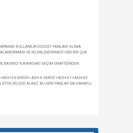
YAPARAK KULLANILIR.
EGZOST FANLARI, KLİMA
LANDIRMASI VE İKLİMLENDİRMESİ GİBİ BİR ÇOK
VE BASINCI YUKARIDAKİ SEÇİM GRAFİĞİNDEN
İ+ADH E4 SERİSİ+ ADH K SERİSİ +ADH K1 +ADH K2
TOK BİLGİSİ ALINIZ. BU SERİ FANLAR SIK KANATLI
za iletebilirsiniz.