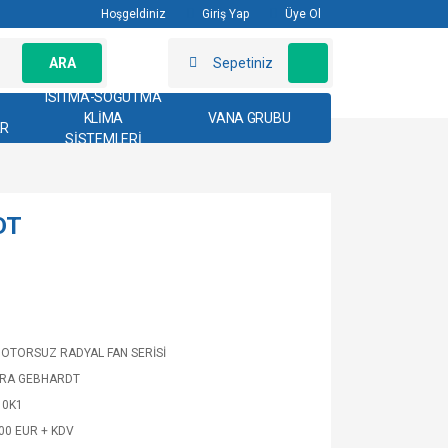
Hoşgeldiniz
Giriş Yap
Üye Ol
ARA
Sepetiniz
ISITMA-SOĞUTMA
KLİMA
VANA GRUBU
AR
SİSTEMLERİ
DT
OTORSUZ RADYAL FAN SERİSİ
TRA GEBHARDT
10K1
,00 EUR + KDV