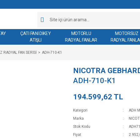
TAY
ÇATI FANI DİKEY
MOTORLU
MOTORSUZ
ATIŞLI
RADYAL FANLAR
RADYAL FANL
 RADYAL FAN SERİSİ
ADH-710-K1
NICOTRA GEBHAR
ADH-710-K1
194.599,62 TL
Kategori
ADH M
Marka
NICO
Stok Kodu
ADH7
Fiyat
2.952