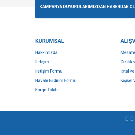
Ürün resmi kalitesiz, bozuk veya görüntülenemiyo
KAMPANYA DUYURULARIMIZDAN HABERDAR OLMA
Ürün açıklamasında eksik bilgiler bulunuyor.
Ürün bilgilerinde hatalar bulunuyor.
Ürün fiyatı diğer sitelerden daha pahalı.
Bu ürüne benzer farklı alternatifler olmalı.
KURUMSAL
ALIŞV
Hakkımızda
Mesafel
İletişim
Gizlilik
İletişim Formu
İptal ve
Havale Bildirim Formu
Kişisel 
Kargo Takibi