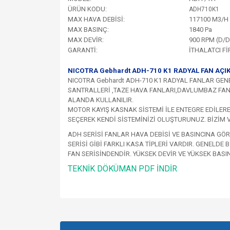
ÜRÜN KODU:
ADH710K1
MAX HAVA DEBİSİ:
117100 M3/H
MAX BASINÇ:
1840 Pa
MAX DEVİR:
900 RPM (D/
GARANTİ:
İTHALATCI F
NICOTRA Gebhardt ADH-710 K1 RADYAL FAN AÇI
NICOTRA Gebhardt ADH-710 K1 RADYAL FANLAR GEN
SANTRALLERİ ,TAZE HAVA FANLARI,DAVLUMBAZ FAN
ALANDA KULLANILIR.
MOTOR KAYIŞ KASNAK SİSTEMİ İLE ENTEGRE EDİLERE
SEÇEREK KENDİ SİSTEMİNİZİ OLUŞTURUNUZ. BİZİM V
ADH SERİSİ FANLAR HAVA DEBİSİ VE BASINCINA GÖRE
SERİSİ GİBİ FARKLI KASA TİPLERİ VARDIR. GENELD
FAN SERİSİNDENDİR. YÜKSEK DEVİR VE YÜKSEK BAS
TEKNİK DÖKÜMAN PDF İNDİR
Bu ürünün fiyat bilgisi, resim, ürün açıklamalarında v
Görüş ve önerileriniz için teşekkür ederiz.