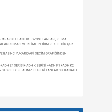
APARAK KULLANILIR.
EGZOST FANLARI, KLİMA
LANDIRMASI VE İKLİMLENDİRMESİ GİBİ BİR ÇOK
VE BASINCI YUKARIDAKİ SEÇİM GRAFİĞİNDEN
İ+ADH E4 SERİSİ+ ADH K SERİSİ +ADH K1 +ADH K2
TOK BİLGİSİ ALINIZ. BU SERİ FANLAR SIK KANATLI
za iletebilirsiniz.