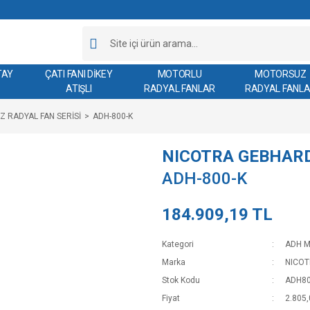
TAY
ÇATI FANI DİKEY
MOTORLU
MOTORSUZ
ATIŞLI
RADYAL FANLAR
RADYAL FANL
 RADYAL FAN SERİSİ
ADH-800-K
NICOTRA GEBHAR
ADH-800-K
184.909,19 TL
Kategori
ADH M
Marka
NICO
Stok Kodu
ADH8
Fiyat
2.805