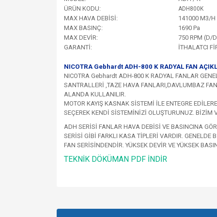
ÜRÜN KODU:
ADH800K
MAX HAVA DEBİSİ:
141000 M3/H
MAX BASINÇ:
1690 Pa
MAX DEVİR:
750 RPM (D/
GARANTİ:
İTHALATCI F
NICOTRA Gebhardt ADH-800 K RADYAL FAN AÇIK
NICOTRA Gebhardt ADH-800 K RADYAL FANLAR GENE
SANTRALLERİ ,TAZE HAVA FANLARI,DAVLUMBAZ FAN
ALANDA KULLANILIR.
MOTOR KAYIŞ KASNAK SİSTEMİ İLE ENTEGRE EDİLERE
SEÇEREK KENDİ SİSTEMİNİZİ OLUŞTURUNUZ. BİZİM V
ADH SERİSİ FANLAR HAVA DEBİSİ VE BASINCINA GÖRE
SERİSİ GİBİ FARKLI KASA TİPLERİ VARDIR. GENELD
FAN SERİSİNDENDİR. YÜKSEK DEVİR VE YÜKSEK BAS
TEKNİK DÖKÜMAN PDF İNDİR
Bu ürünün fiyat bilgisi, resim, ürün açıklamalarında v
Görüş ve önerileriniz için teşekkür ederiz.