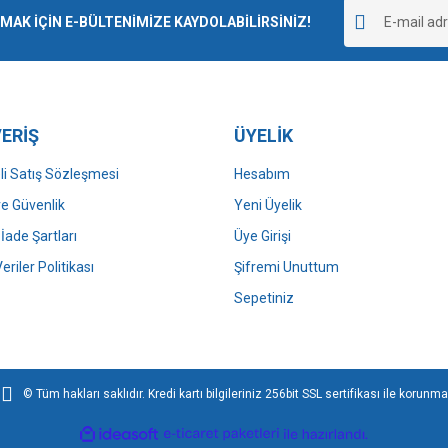
r.
K İÇİN E-BÜLTENİMİZE KAYDOLABİLİRSİNİZ!
Yorum Yaz
ERİŞ
ÜYELİK
i Satış Sözleşmesi
Hesabım
 ve Güvenlik
Yeni Üyelik
 İade Şartları
Üye Girişi
Gönder
Veriler Politikası
Şifremi Unuttum
Sepetiniz
© Tüm hakları saklıdır. Kredi kartı bilgileriniz 256bit SSL sertifikası ile korunma
ile
ideasoft
e-