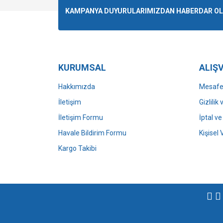
Ürün resmi kalitesiz, bozuk veya görüntülenemiyo
KAMPANYA DUYURULARIMIZDAN HABERDAR OLMA
Ürün açıklamasında eksik bilgiler bulunuyor.
Ürün bilgilerinde hatalar bulunuyor.
Ürün fiyatı diğer sitelerden daha pahalı.
Bu ürüne benzer farklı alternatifler olmalı.
KURUMSAL
ALIŞV
Hakkımızda
Mesafel
İletişim
Gizlilik
İletişim Formu
İptal ve
Havale Bildirim Formu
Kişisel 
Kargo Takibi