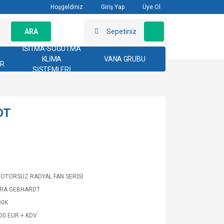
Hoşgeldiniz
Giriş Yap
Üye Ol
ARA
Sepetiniz
ISITMA-SOĞUTMA
KLİMA
VANA GRUBU
AR
SİSTEMLERİ
DT
OTORSUZ RADYAL FAN SERİSİ
TRA GEBHARDT
00K
,00 EUR + KDV