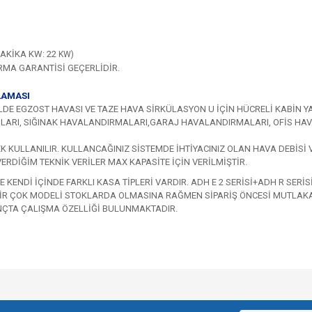
DAKİKA KW: 22
KW)
İRMA GARANTİSİ GEÇERLİDİR.
LAMASI
LDE EGZOST HAVASI VE TAZE HAVA SİRKÜLASYON U İÇİN HÜCRELİ KABİN Y
LARI, SIĞINAK HAVALANDIRMALARI,GARAJ HAVALANDIRMALARI, OFİS HAVA
K KULLANILIR. KULLANCAĞINIZ SİSTEMDE İHTİYACINIZ OLAN HAVA DEBİSİ 
ERDİĞİM TEKNİK VERİLER MAX KAPASİTE İÇİN VERİLMİŞTİR.
 KENDİ İÇİNDE FARKLI KASA TİPLERİ VARDIR. ADH E 2 SERİSİ+ADH R SERİS
E BİR ÇOK MODELİ STOKLARDA OLMASINA RAĞMEN SİPARİŞ ÖNCESİ MUTLAKA S
INÇTA ÇALIŞMA ÖZELLİĞİ BULUNMAKTADIR.
e diğer konularda yetersiz gördüğünüz noktaları öneri formunu kullanarak tarafımı
Bu ürüne ilk yorumu siz yapın!