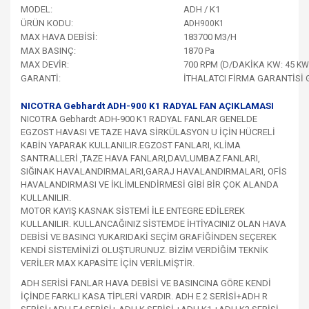
MODEL:
ADH / K1
ÜRÜN KODU:
ADH900K1
MAX HAVA DEBİSİ:
183700 M3/H
MAX BASINÇ:
1870 Pa
MAX DEVİR:
700 RPM (D/DAKİKA KW: 45
KW
GARANTİ:
İTHALATCI FİRMA GARANTİSİ 
NICOTRA Gebhardt ADH-900 K1 RADYAL FAN AÇIKLAMASI
NICOTRA Gebhardt ADH-900 K1 RADYAL FANLAR GENELDE
EGZOST HAVASI VE TAZE HAVA SİRKÜLASYON U İÇİN HÜCRELİ
KABİN YAPARAK KULLANILIR.
EGZOST FANLARI, KLİMA
SANTRALLERİ ,TAZE HAVA FANLARI,DAVLUMBAZ FANLARI,
SIĞINAK HAVALANDIRMALARI,GARAJ HAVALANDIRMALARI, OFİS
HAVALANDIRMASI VE İKLİMLENDİRMESİ GİBİ BİR ÇOK ALANDA
KULLANILIR.
MOTOR KAYIŞ KASNAK SİSTEMİ İLE ENTEGRE EDİLEREK
KULLANILIR. KULLANCAĞINIZ SİSTEMDE İHTİYACINIZ OLAN HAVA
DEBİSİ VE BASINCI YUKARIDAKİ SEÇİM GRAFİĞİNDEN SEÇEREK
KENDİ SİSTEMİNİZİ OLUŞTURUNUZ. BİZİM VERDİĞİM TEKNİK
VERİLER MAX KAPASİTE İÇİN VERİLMİŞTİR.
ADH SERİSİ FANLAR HAVA DEBİSİ VE BASINCINA GÖRE KENDİ
İÇİNDE FARKLI KASA TİPLERİ VARDIR. ADH E 2 SERİSİ+ADH R