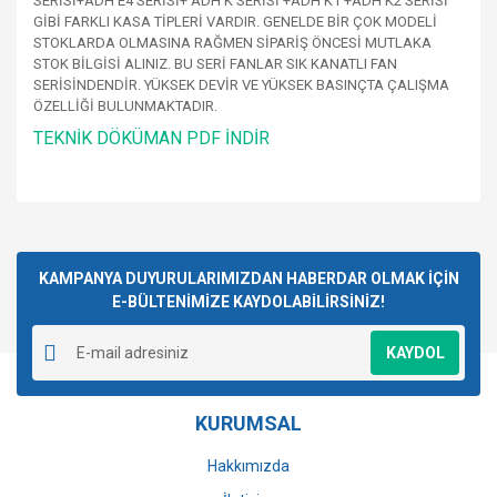
SERİSİ+ADH E4 SERİSİ+ ADH K SERİSİ +ADH K1 +ADH K2 SERİSİ
GİBİ FARKLI KASA TİPLERİ VARDIR. GENELDE BİR ÇOK MODELİ
STOKLARDA OLMASINA RAĞMEN SİPARİŞ ÖNCESİ MUTLAKA
STOK BİLGİSİ ALINIZ. BU SERİ FANLAR SIK KANATLI FAN
SERİSİNDENDİR. YÜKSEK DEVİR VE YÜKSEK BASINÇTA ÇALIŞMA
ÖZELLİĞİ BULUNMAKTADIR.
TEKNİK DÖKÜMAN PDF İNDİR
Bu ürünün fiyat bilgisi, resim, ürün açıklamalarında ve diğer
konularda yetersiz gördüğünüz noktaları öneri formunu
Bu ürüne ilk yorumu siz yapın!
kullanarak tarafımıza iletebilirsiniz.
Görüş ve önerileriniz için teşekkür ederiz.
KAMPANYA DUYURULARIMIZDAN HABERDAR OLMAK İÇİN
E-BÜLTENİMİZE KAYDOLABİLİRSİNİZ!
Yorum Yaz
Ürün resmi kalitesiz, bozuk veya görüntülenemiyor.
KAYDOL
Ürün açıklamasında eksik bilgiler bulunuyor.
Ürün bilgilerinde hatalar bulunuyor.
KURUMSAL
Ürün fiyatı diğer sitelerden daha pahalı.
Bu ürüne benzer farklı alternatifler olmalı.
Hakkımızda