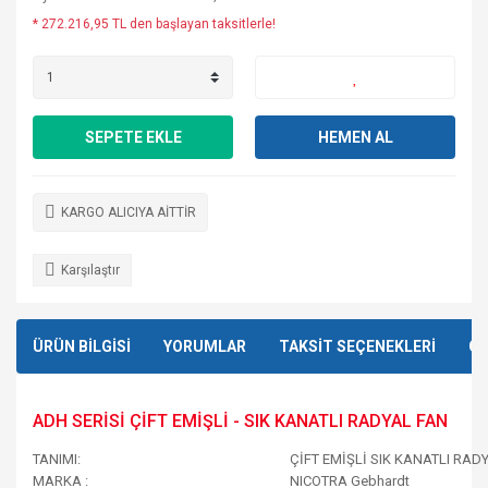
* 272.216,95 TL den başlayan taksitlerle!
SEPETE EKLE
HEMEN AL
KARGO ALICIYA AİTTİR
Karşılaştır
ÜRÜN BİLGİSİ
YORUMLAR
TAKSİT SEÇENEKLERİ
ÖN
ADH SERİSİ ÇİFT EMİŞLİ - SIK KANATLI RADYAL FAN
TANIMI:
ÇİFT EMİŞLİ SIK KANATLI RAD
MARKA :
NICOTRA Gebhardt