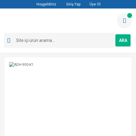
Hoşgeldiniz
Giriş Yap
Üye Ol
ARA