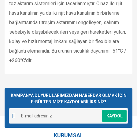
toz aktarım sistemleri için tasarlanmıştır. Cihaz ile rijit
hava kanalının ya da iki rijit hava kanalının birbirlerine
bağlantısında titreşim aktarımını engelleyen, salınım
sebebiyle oluşabilecek ileri veya geri hareketleri yutan,
kolay ve hızlı montaj imkanı sağlayan bir flexible ara
bağlantı elemanıdır. Bu ürünün sıcaklık dayanımı -51°C /
+260°C'dir.
Bu ürünün fiyat bilgisi, resim, ürün açıklamalarında ve diğer
konularda yetersiz gördüğünüz noktaları öneri formunu
Bu ürüne ilk yorumu siz yapın!
kullanarak tarafımıza iletebilirsiniz.
Görüş ve önerileriniz için teşekkür ederiz.
KAMPANYA DUYURULARIMIZDAN HABERDAR OLMAK İÇİN
E-BÜLTENİMİZE KAYDOLABİLİRSİNİZ!
Yorum Yaz
Ürün resmi kalitesiz, bozuk veya görüntülenemiyor.
KAYDOL
Ürün açıklamasında eksik bilgiler bulunuyor.
Ürün bilgilerinde hatalar bulunuyor.
KURUMSAL
Ürün fiyatı diğer sitelerden daha pahalı.