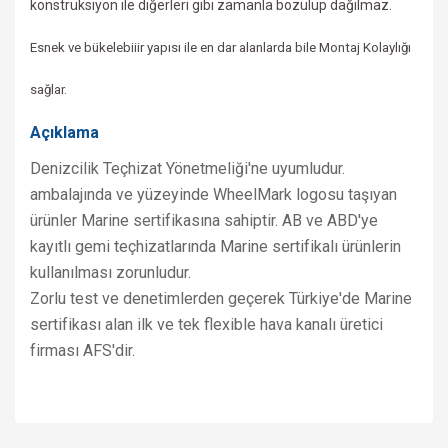
konstrüksiyon ile
diğerleri gibi zamanla bozulup dağılmaz.
Esnek ve bükelebiiir yapısı ile en dar alanlarda bile Montaj Kolaylığı
sağlar.
Açıklama
Denizcilik
Teçhizat Yönetmeliği'ne uyumludur.
a
mbalajında ve yüzeyinde WheelMark logosu taşıyan
ürünler Marine sertifikasına sahiptir. AB ve ABD'ye
kayıtlı gemi teçhizatlarında Marine sertifikalı ürünlerin
kullanılması zorunludur.
Zorlu test ve denetimlerden geçerek Türkiye'de Marine
sertifikası alan ilk ve tek flexible hava kanalı üretici
firması AFS'dir.
Bu ürünün fiyat bilgisi, resim, ürün açıklamalarında ve diğer