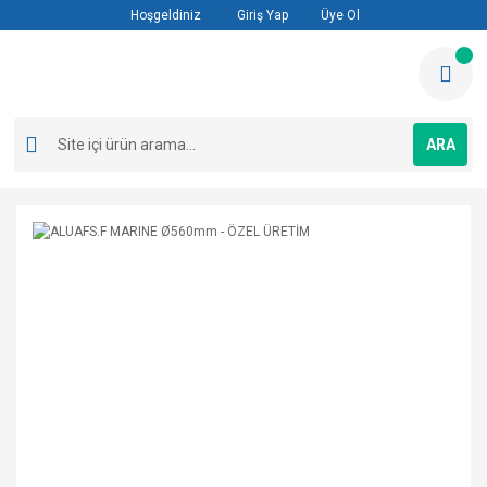
Hoşgeldiniz
Giriş Yap
Üye Ol
ARA