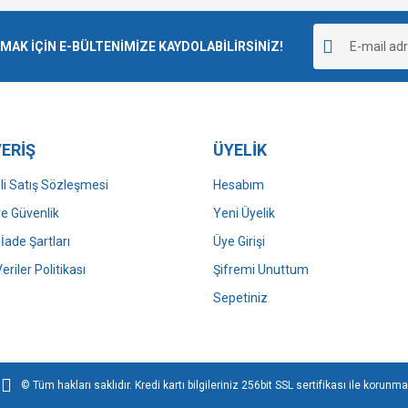
Bu ürüne ilk yorumu siz yapın!
r.
K İÇİN E-BÜLTENİMİZE KAYDOLABİLİRSİNİZ!
Yorum Yaz
ERİŞ
ÜYELİK
i Satış Sözleşmesi
Hesabım
 ve Güvenlik
Yeni Üyelik
 İade Şartları
Üye Girişi
Gönder
Veriler Politikası
Şifremi Unuttum
Sepetiniz
© Tüm hakları saklıdır. Kredi kartı bilgileriniz 256bit SSL sertifikası ile korunma