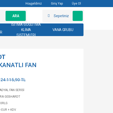
Hoşgeldiniz
Giriş Yap
Üye Ol
ARA
Sepetiniz
ISITMA-SOĞUTMA
KLİMA
VANA GRUBU
AR
SİSTEMLERİ
DT
 KANATLI FAN
24.115,90 TL
ADYAL FAN SERİSİ
TRA GEBHARDT
50RLG
0 EUR + KDV