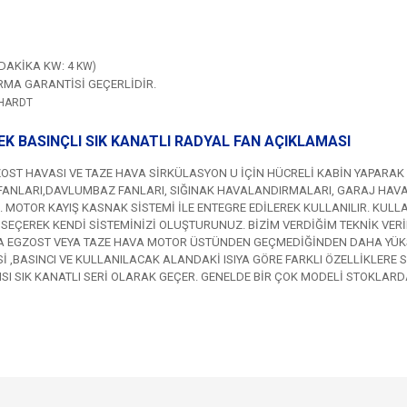
/DAKİKA KW: 4
KW)
İRMA GARANTİSİ GEÇERLİDİR.
HARDT
EK BASINÇLI SIK KANATLI RADYAL FAN AÇIKLAMASI
ZOST HAVASI VE TAZE HAVA SİRKÜLASYON U İÇİN HÜCRELİ KABİN YAPARAK
A FANLARI,DAVLUMBAZ FANLARI, SIĞINAK HAVALANDIRMALARI, GARAJ HAV
. MOTOR KAYIŞ KASNAK SİSTEMİ İLE ENTEGRE EDİLEREK KULLANILIR. KUL
 SEÇEREK KENDİ SİSTEMİNİZİ OLUŞTURUNUZ. BİZİM VERDİĞİM TEKNİK VERİL
A EGZOST VEYA TAZE HAVA MOTOR ÜSTÜNDEN GEÇMEDİĞİNDEN DAHA YÜKSEK
İ ,BASINCI VE KULLANILACAK ALANDAKİ ISIYA GÖRE FARKLI ÖZELLİKLERE 
ISI SIK KANATLI SERİ OLARAK GEÇER. GENELDE BİR ÇOK MODELİ STOKLA
e diğer konularda yetersiz gördüğünüz noktaları öneri formunu kullanarak tarafımı