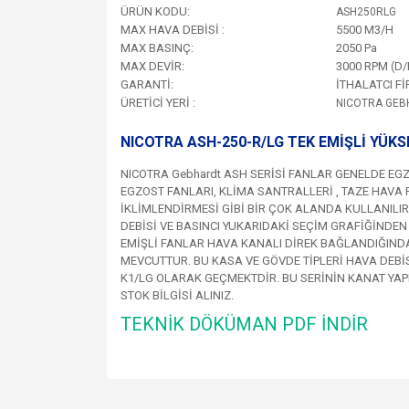
ÜRÜN KODU:
ASH250RLG
MAX HAVA DEBİSİ :
5500 M3/H
MAX BASINÇ:
2050 Pa
MAX DEVİR:
3000 RPM (D
GARANTİ:
İTHALATCI F
ÜRETİCİ YERİ :
NICOTRA GEB
NICOTRA ASH-250-R/LG TEK EMİŞLİ YÜKS
NICOTRA Gebhardt ASH SERİSİ FANLAR GENELDE EG
EGZOST FANLARI, KLİMA SANTRALLERİ , TAZE HAV
İKLİMLENDİRMESİ GİBİ BİR ÇOK ALANDA KULLANILIR
DEBİSİ VE BASINCI YUKARIDAKİ SEÇİM GRAFİĞİNDEN
EMİŞLİ FANLAR HAVA KANALI DİREK BAĞLANDIĞIND
MEVCUTTUR. BU KASA VE GÖVDE TİPLERİ HAVA DEBİS
K1/LG OLARAK GEÇMEKTDİR. BU SERİNİN KANAT YAP
STOK BİLGİSİ ALINIZ.
TEKNİK DÖKÜMAN PDF İNDİR
Bu ürünün fiyat bilgisi, resim, ürün açıklamalarında v
Görüş ve önerileriniz için teşekkür ederiz.