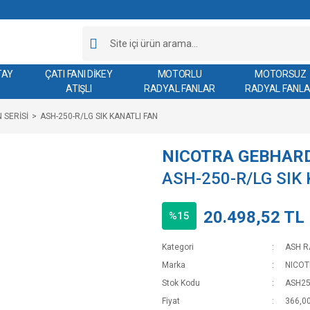
TAY
ÇATI FANI DİKEY
MOTORLU
MOTORSUZ
ATIŞLI
RADYAL FANLAR
RADYAL FANL
 SERİSİ
ASH-250-R/LG SIK KANATLI FAN
NICOTRA GEBHAR
ASH-250-R/LG SIK
20.498,52 TL
%15
Kategori
ASH R
Marka
NICO
Stok Kodu
ASH2
Fiyat
366,0