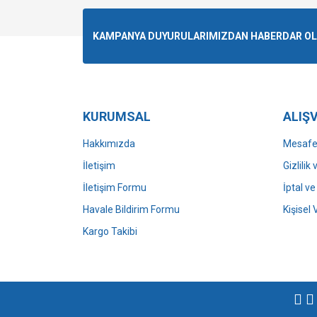
Ürün resmi kalitesiz, bozuk veya görüntülenemiyo
KAMPANYA DUYURULARIMIZDAN HABERDAR OLMA
Ürün açıklamasında eksik bilgiler bulunuyor.
Ürün bilgilerinde hatalar bulunuyor.
Ürün fiyatı diğer sitelerden daha pahalı.
Bu ürüne benzer farklı alternatifler olmalı.
KURUMSAL
ALIŞV
Hakkımızda
Mesafel
İletişim
Gizlilik
İletişim Formu
İptal ve
Havale Bildirim Formu
Kişisel 
Kargo Takibi