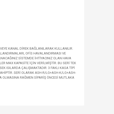
 VEYE KANAL DİREK BAĞLANILARAK KULLANILIR.
ALANDIRMALARI, OFİS HAVALANDIRMASI VE
LANACAĞINIZ SİSTEMDE İHTİYACINIZ OLAN HAVA
ER MAX KAPASİTE İÇİN VERİLMİŞTİR. BU SERİ TEK
 ISILARDA ÇALIŞMAKTADIR. 3 FAKLI KASA TİPİ
SAHİPTİR. SERİ OLARAK ASH-R/LG+ASH-K/LG+ASH-
RDA OLMASINA RAĞMEN SİPARİŞ ÖNCESİ MUTLAKA
za iletebilirsiniz.