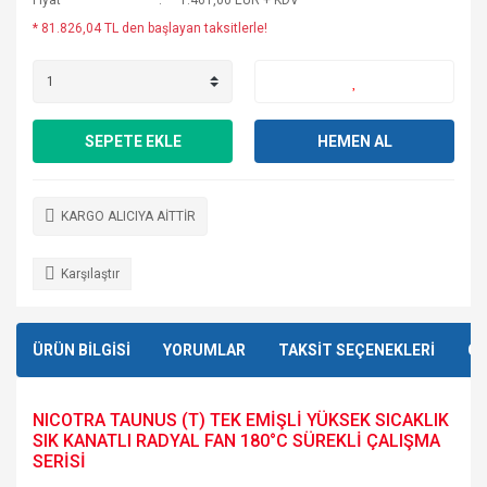
Fiyat
1.461,00 EUR + KDV
* 81.826,04 TL den başlayan taksitlerle!
SEPETE EKLE
HEMEN AL
KARGO ALICIYA AİTTİR
Karşılaştır
ÜRÜN BİLGİSİ
YORUMLAR
TAKSİT SEÇENEKLERİ
ÖN
NICOTRA TAUNUS (T) TEK EMİŞLİ YÜKSEK SICAKLIK
SIK KANATLI RADYAL FAN 180°C SÜREKLİ ÇALIŞMA
SERİSİ