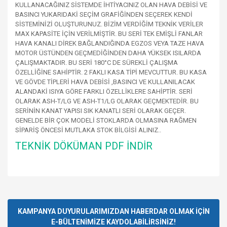
KULLANACAĞINIZ SİSTEMDE İHTİYACINIZ OLAN HAVA DEBİSİ VE
BASINCI YUKARIDAKİ SEÇİM GRAFİĞİNDEN SEÇEREK KENDİ
SİSTEMİNİZİ OLUŞTURUNUZ. BİZİM VERDİĞİM TEKNİK VERİLER
MAX KAPASİTE İÇİN VERİLMİŞTİR. BU SERİ TEK EMİŞLİ FANLAR
HAVA KANALI DİREK BAĞLANDIĞINDA EGZOS VEYA TAZE HAVA
MOTOR ÜSTÜNDEN GEÇMEDİĞİNDEN DAHA YÜKSEK ISILARDA
ÇALIŞMAKTADIR. BU SERİ 180°C DE SÜREKLİ ÇALIŞMA
ÖZELLİĞİNE SAHİPTİR. 2 FAKLI KASA TİPİ MEVCUTTUR. BU KASA
VE GÖVDE TİPLERİ HAVA DEBİSİ ,BASINCI VE KULLANILACAK
ALANDAKİ ISIYA GÖRE FARKLI ÖZELLİKLERE SAHİPTİR. SERİ
OLARAK ASH-T/LG VE ASH-T1/LG OLARAK GEÇMEKTEDİR. BU
SERİNİN KANAT YAPISI SIK KANATLI SERİ OLARAK GEÇER.
GENELDE BİR ÇOK MODELİ STOKLARDA OLMASINA RAĞMEN
SİPARİŞ ÖNCESİ MUTLAKA STOK BİLGİSİ ALINIZ..
TEKNİK DÖKÜMAN PDF İNDİR
Bu ürünün fiyat bilgisi, resim, ürün açıklamalarında ve diğer
konularda yetersiz gördüğünüz noktaları öneri formunu
Bu ürüne ilk yorumu siz yapın!
kullanarak tarafımıza iletebilirsiniz.
Görüş ve önerileriniz için teşekkür ederiz.
KAMPANYA DUYURULARIMIZDAN HABERDAR OLMAK İÇİN
E-BÜLTENİMİZE KAYDOLABİLİRSİNİZ!
Yorum Yaz