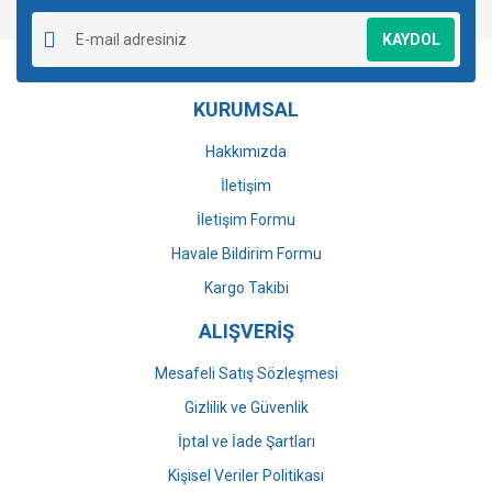
Ürün resmi kalitesiz, bozuk veya görüntülenemiyor.
KAYDOL
Ürün açıklamasında eksik bilgiler bulunuyor.
Ürün bilgilerinde hatalar bulunuyor.
KURUMSAL
Ürün fiyatı diğer sitelerden daha pahalı.
Bu ürüne benzer farklı alternatifler olmalı.
Hakkımızda
İletişim
İletişim Formu
Havale Bildirim Formu
Gönder
Kargo Takibi
ALIŞVERİŞ
Mesafeli Satış Sözleşmesi
Gizlilik ve Güvenlik
İptal ve İade Şartları
Kişisel Veriler Politikası