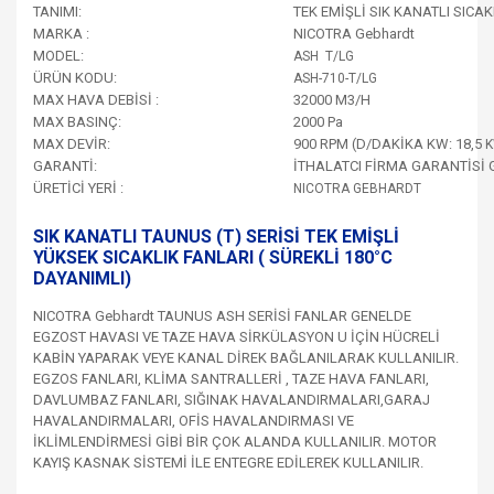
TANIMI:
TEK EMİŞLİ SIK KANATLI SICAK
MARKA :
NICOTRA Gebhardt
MODEL:
ASH T/LG
ÜRÜN KODU:
ASH-710-T/LG
MAX HAVA DEBİSİ :
32000 M3/H
MAX BASINÇ:
2000 Pa
MAX DEVİR:
900 RPM (D/DAKİKA KW: 18,5
K
GARANTİ:
İTHALATCI FİRMA GARANTİSİ 
ÜRETİCİ YERİ :
NICOTRA GEBHARDT
SIK KANATLI TAUNUS (T) SERİSİ TEK EMİŞLİ
YÜKSEK SICAKLIK FANLARI ( SÜREKLİ 180°C
DAYANIMLI)
NICOTRA Gebhardt TAUNUS ASH SERİSİ FANLAR GENELDE
EGZOST HAVASI VE TAZE HAVA SİRKÜLASYON U İÇİN HÜCRELİ
KABİN YAPARAK VEYE KANAL DİREK BAĞLANILARAK KULLANILIR.
EGZOS FANLARI, KLİMA SANTRALLERİ , TAZE HAVA FANLARI,
DAVLUMBAZ FANLARI, SIĞINAK HAVALANDIRMALARI,GARAJ
HAVALANDIRMALARI, OFİS HAVALANDIRMASI VE
İKLİMLENDİRMESİ GİBİ BİR ÇOK ALANDA KULLANILIR. MOTOR
KAYIŞ KASNAK SİSTEMİ İLE ENTEGRE EDİLEREK KULLANILIR.