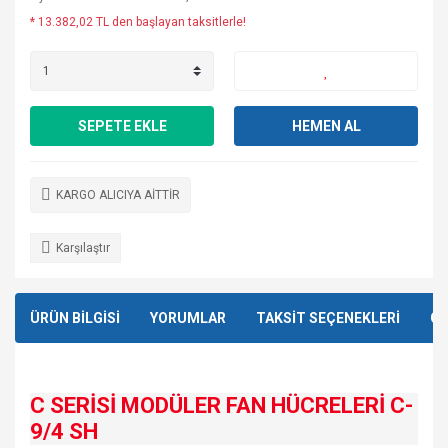
* 13.382,02 TL den başlayan taksitlerle!
SEPETE EKLE
HEMEN AL
KARGO ALICIYA AİTTİR
Karşılaştır
ÜRÜN BİLGİSİ
YORUMLAR
TAKSİT SEÇENEKLERİ
ÖN
C SERİSİ MODÜLER FAN HÜCRELERİ C-
9/4 SH