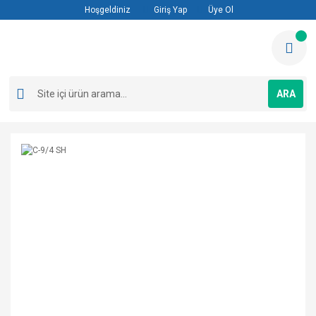
Hoşgeldiniz
Giriş Yap
Üye Ol
ARA