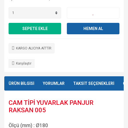
SEPETE EKLE
HEMEN AL
KARGO ALICIYA AİTTİR
Karşılaştır
ÜRÜN BİLGİSİ
YORUMLAR
TAKSİT SEÇENEKLERİ
ÖN
CAM TİPİ YUVARLAK PANJUR
RAKSAN 005
Ölçü (mm) : Ø180