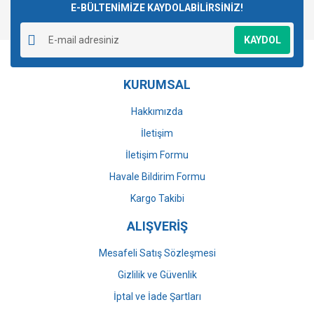
E-BÜLTENİMİZE KAYDOLABİLİRSİNİZ!
Yorum Yaz
Ürün resmi kalitesiz, bozuk veya görüntülenemiyor.
KAYDOL
Ürün açıklamasında eksik bilgiler bulunuyor.
Ürün bilgilerinde hatalar bulunuyor.
KURUMSAL
Ürün fiyatı diğer sitelerden daha pahalı.
Bu ürüne benzer farklı alternatifler olmalı.
Hakkımızda
İletişim
İletişim Formu
Havale Bildirim Formu
Gönder
Kargo Takibi
ALIŞVERİŞ
Mesafeli Satış Sözleşmesi
Gizlilik ve Güvenlik
İptal ve İade Şartları