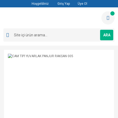
Hoşgeldiniz
Giriş Yap
Üye Ol
ARA