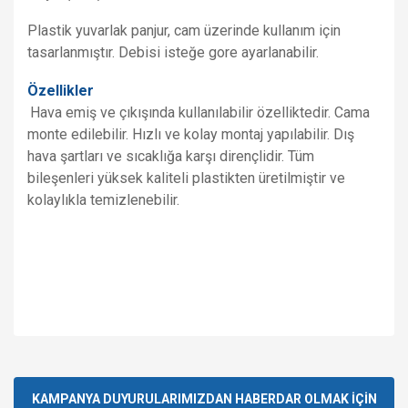
Plastik yuvarlak panjur, cam üzerinde kullanım için
tasarlanmıştır. Debisi isteğe gore ayarlanabilir.
Özellikler
Hava emiş ve çıkışında kullanılabilir özelliktedir. Cama
monte edilebilir. Hızlı ve kolay montaj yapılabilir. Dış
hava şartları ve sıcaklığa karşı dirençlidir. Tüm
bileşenleri yüksek kaliteli plastikten üretilmiştir ve
kolaylıkla temizlenebilir.
Bu ürünün fiyat bilgisi, resim, ürün açıklamalarında ve diğer
konularda yetersiz gördüğünüz noktaları öneri formunu
Bu ürüne ilk yorumu siz yapın!
kullanarak tarafımıza iletebilirsiniz.
Görüş ve önerileriniz için teşekkür ederiz.
KAMPANYA DUYURULARIMIZDAN HABERDAR OLMAK İÇİN