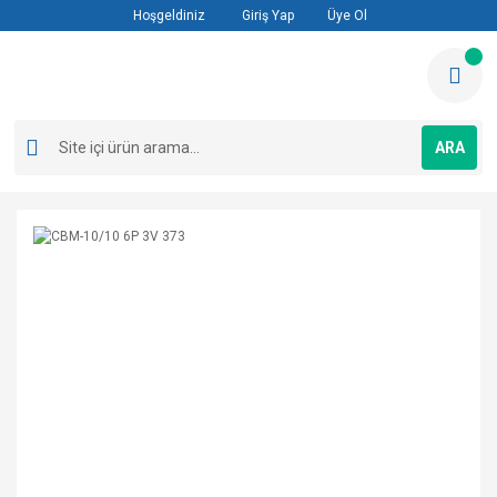
Hoşgeldiniz
Giriş Yap
Üye Ol
ARA