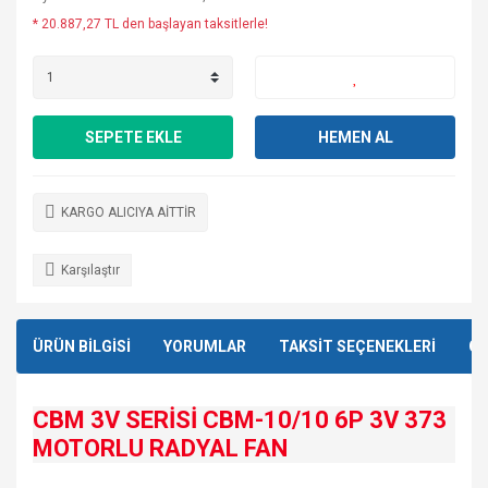
* 20.887,27 TL den başlayan taksitlerle!
SEPETE EKLE
HEMEN AL
KARGO ALICIYA AİTTİR
Karşılaştır
ÜRÜN BİLGİSİ
YORUMLAR
TAKSİT SEÇENEKLERİ
ÖN
CBM 3V SERİSİ CBM-10/10 6P 3V 373
MOTORLU RADYAL FAN