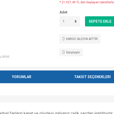
* 21.927,49 TL den başlayan taksitlerle
Adet
SEPETE EKLE
KARGO ALICIYA AİTTİR
Karşılaştır
ALARMI
YORUMLAR
TAKSİT SEÇENEKLERİ
radyal fanların kanat ve gövdesi galvaniz çelik sacdan üretilmiştir