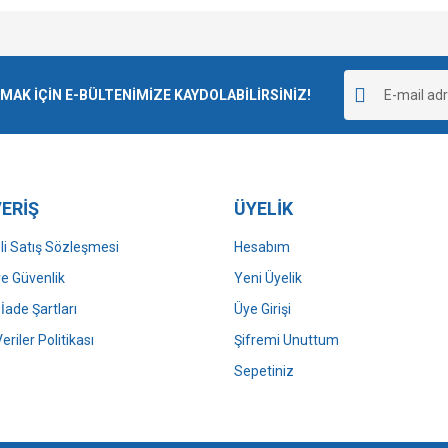
e diğer konularda yetersiz gördüğünüz noktaları öneri formunu kullanarak tarafımı
Bu ürüne ilk yorumu siz yapın!
r.
K İÇİN E-BÜLTENİMİZE KAYDOLABİLİRSİNİZ!
Yorum Yaz
ERİŞ
ÜYELİK
i Satış Sözleşmesi
Hesabım
 ve Güvenlik
Yeni Üyelik
 İade Şartları
Üye Girişi
Gönder
Veriler Politikası
Şifremi Unuttum
Sepetiniz