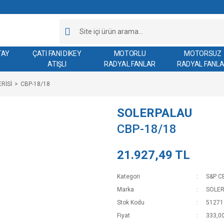
TAY
ÇATI FANI DİKEY
MOTORLU
MOTORSUZ
ATIŞLI
RADYAL FANLAR
RADYAL FANL
RİSİ
CBP-18/18
SOLERPALAU
CBP-18/18
21.927,49 TL
Kategori
S&P C
Marka
SOLE
Stok Kodu
51271
Fiyat
333,0