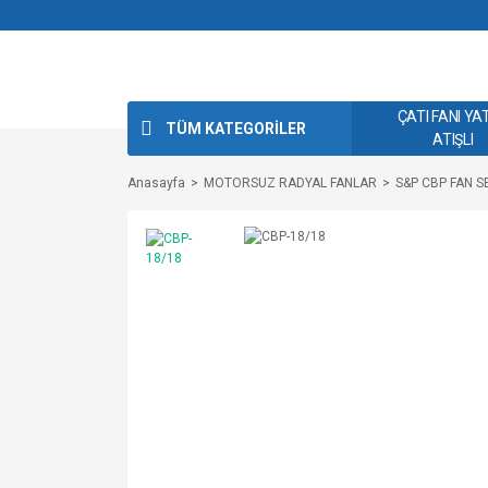
ÇATI FANI YA
TÜM KATEGORİLER
ATIŞLI
Anasayfa
MOTORSUZ RADYAL FANLAR
S&P CBP FAN SE