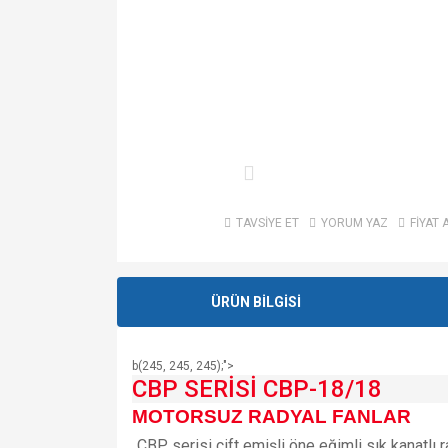
TAVSİYE ET
YORUM YAZ
FİYAT 
ÜRÜN BİLGİSİ
b(245, 245, 245);">
CBP SERİSİ CBP-18/18
MOTORSUZ RADYAL FANLAR
CBP serisi çift emişli öne eğimli sık kanatlı 