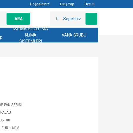
Hoşgeldiniz
Giriş Yap
Üye Ol
ARA
Sepetiniz
ISITMA-SOĞUTMA
KLİMA
VANA GRUBU
AR
SİSTEMLERİ
BP FAN SERİSİ
RPALAU
35100
0 EUR + KDV