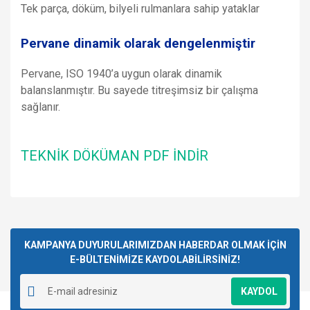
Tek parça, döküm, bilyeli rulmanlara sahip yataklar
Pervane dinamik olarak dengelenmiştir
Pervane, ISO 1940’a uygun olarak dinamik
balanslanmıştır. Bu sayede titreşimsiz bir çalışma
sağlanır.
TEKNİK DÖKÜMAN PDF İNDİR
Bu ürünün fiyat bilgisi, resim, ürün açıklamalarında ve diğer
konularda yetersiz gördüğünüz noktaları öneri formunu
Bu ürüne ilk yorumu siz yapın!
kullanarak tarafımıza iletebilirsiniz.
Görüş ve önerileriniz için teşekkür ederiz.
KAMPANYA DUYURULARIMIZDAN HABERDAR OLMAK İÇİN
E-BÜLTENİMİZE KAYDOLABİLİRSİNİZ!
Yorum Yaz
Ürün resmi kalitesiz, bozuk veya görüntülenemiyor.
KAYDOL
Ürün açıklamasında eksik bilgiler bulunuyor.