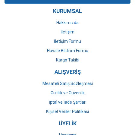
Ürün bilgilerinde hatalar bulunuyor.
KURUMSAL
Ürün fiyatı diğer sitelerden daha pahalı.
Bu ürüne benzer farklı alternatifler olmalı.
Hakkımızda
İletişim
İletişim Formu
Havale Bildirim Formu
Gönder
Kargo Takibi
ALIŞVERİŞ
Mesafeli Satış Sözleşmesi
Gizlilik ve Güvenlik
İptal ve İade Şartları
Kişisel Veriler Politikası
ÜYELİK