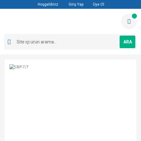
Hoşgeldiniz
Giriş Yap
Üye Ol
ARA