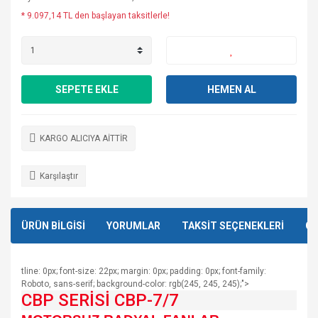
* 9.097,14 TL den başlayan taksitlerle!
SEPETE EKLE
HEMEN AL
KARGO ALICIYA AİTTİR
Karşılaştır
ÜRÜN BİLGİSİ
YORUMLAR
TAKSİT SEÇENEKLERİ
ÖN
tline: 0px; font-size: 22px; margin: 0px; padding: 0px; font-family:
Roboto, sans-serif; background-color: rgb(245, 245, 245);">
CBP SERİSİ CBP-7/7