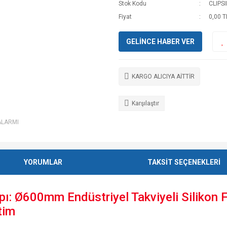
Stok Kodu
CLIPS
Fiyat
0,00 T
GELİNCE HABER VER
KARGO ALICIYA AİTTİR
Karşılaştır
ALARMI
YORUMLAR
TAKSİT SEÇENEKLERİ
 Ø600mm Endüstriyel Takviyeli Silikon Fl
tim