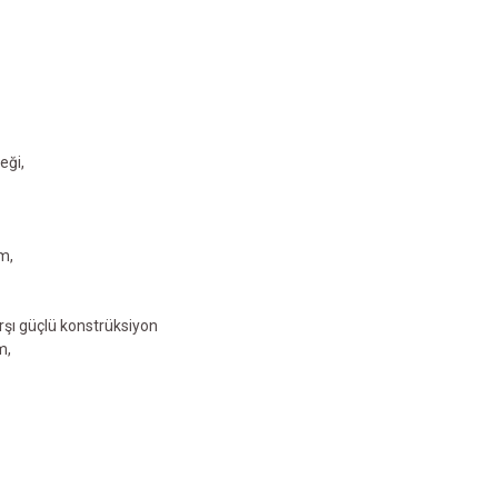
eği,
m,
rşı güçlü konstrüksiyon
m,