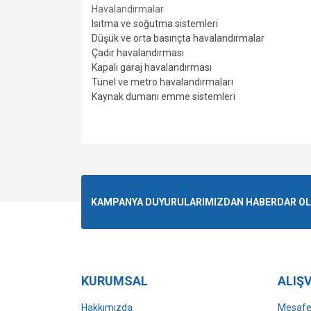
Havalandırmalar
Isıtma ve soğutma sistemleri
Düşük ve orta basınçta havalandırmalar
Çadır havalandırması
Kapalı garaj havalandırması
Tünel ve metro havalandırmaları
Kaynak dumanı emme sistemleri
Bu ürünün fiyat bilgisi, resim, ürün açıklamalarında v
Görüş ve önerileriniz için teşekkür ederiz.
Ürün resmi kalitesiz, bozuk veya görüntülenemiyo
KAMPANYA DUYURULARIMIZDAN HABERDAR OLMA
Ürün açıklamasında eksik bilgiler bulunuyor.
Ürün bilgilerinde hatalar bulunuyor.
Ürün fiyatı diğer sitelerden daha pahalı.
Bu ürüne benzer farklı alternatifler olmalı.
KURUMSAL
ALIŞV
Hakkımızda
Mesafel