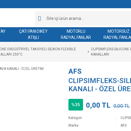
TAY
ÇATI FANI DİKEY
MOTORLU
MOTORSUZ
ATIŞLI
RADYAL FANLAR
RADYAL FANL
CONE ENDÜSTRİYEL TAKVİYELİ SİLİKON FLEXIBLE
CLIPSIMFLEKS-SILICONE
ALLARI 250°C
KANALLARI
AFS
CLIPSIMFLEKS-SIL
KANALI - ÖZEL ÜR
0,00 TL
%35
0,00 TL
Kategori
CLIPS
Marka
AFS