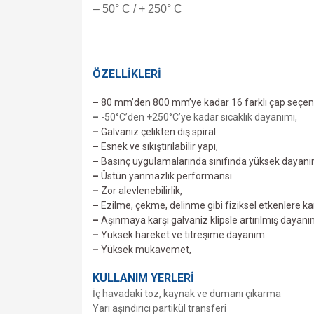
– 50° C / + 250° C
ÖZELLİKLERİ
–
80 mm’den 800 mm’ye kadar 16 farklı çap seçen
–
-50°C’den +250°C’ye kadar sıcaklık dayanımı,
–
Galvaniz çelikten dış spiral
–
Esnek ve sıkıştırılabilir yapı,
–
Basınç uygulamalarında sınıfında yüksek dayanı
–
Üstün yanmazlık performansı
–
Zor alevlenebilirlik,
–
Ezilme, çekme, delinme gibi fiziksel etkenlere ka
–
Aşınmaya karşı galvaniz klipsle artırılmış dayanı
–
Yüksek hareket ve titreşime dayanım
–
Yüksek mukavemet,
KULLANIM YERLERİ
İç havadaki toz, kaynak ve dumanı çıkarma
Yarı aşındırıcı partikül transferi