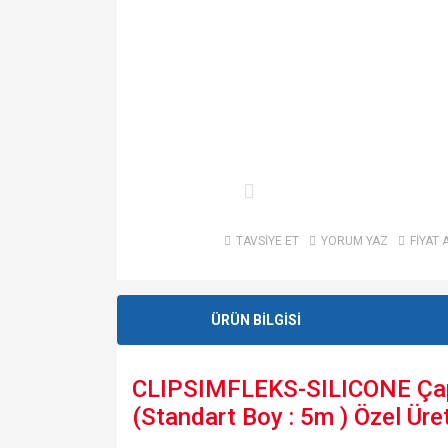
TAVSİYE ET
YORUM YAZ
FİYAT 
ÜRÜN BİLGİSİ
CLIPSIMFLEKS-SILICONE Çapı:
(Standart Boy : 5m ) Özel Üre