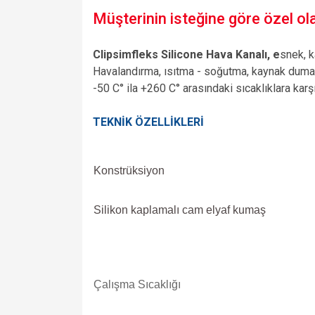
Müşterinin isteğine göre özel olar
Clipsimfleks Silicone Hava Kanalı, e
snek, k
Havalandırma, ısıtma - soğutma, kaynak dumanı t
-50 C° ila +260 C° arasındaki sıcaklıklara karşı
TEKNİK ÖZELLİKLERİ
Konstrüksiyon
Silikon kaplamalı cam elyaf kumaş
Çalışma Sıcaklığı