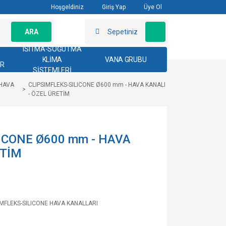
Hoşgeldiniz
Giriş Yap
Üye Ol
ARA
Sepetiniz
ISITMA-SOĞUTMA
KLİMA
VANA GRUBU
AR
SİSTEMLERİ
 HAVA
CLIPSIMFLEKS-SILICONE Ø600 mm - HAVA KANALI
- ÖZEL ÜRETİM
ICONE Ø600 mm - HAVA
ETİM
IMFLEKS-SILICONE HAVA KANALLARI