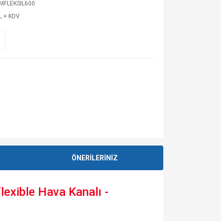
IMFLEKSIL600
L + KDV
ÖNERİLERİNİZ
exible Hava Kanalı -