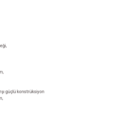
eği,
m,
rşı güçlü konstrüksiyon
m,