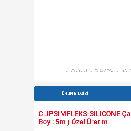
TAVSİYE ET
YORUM YAZ
FİYAT 
ÜRÜN BİLGİSİ
CLIPSIMFLEKS-SILICONE Çapı: 
Boy : 5m ) Özel Üretim