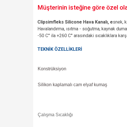
Müşterinin isteğine göre özel olar
Clipsimfleks Silicone Hava Kanalı, e
snek, k
Havalandırma, ısıtma - soğutma, kaynak dumanı t
-50 C° ila +260 C° arasındaki sıcaklıklara karşı
TEKNİK ÖZELLİKLERİ
Konstrüksiyon
Silikon kaplamalı cam elyaf kumaş
Çalışma Sıcaklığı