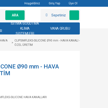
Hoşgeldiniz
Giriş Yap
Üye Ol
ARA
Sepetiniz
ISITMA-SOĞUTMA
KLİMA
VANA GRUBU
AR
SİSTEMLERİ
 HAVA
CLIPSIMFLEKS-SILICONE Ø90 mm - HAVA KANALI -
ÖZEL ÜRETİM
ICONE Ø90 mm - HAVA
ETİM
IMFLEKS-SILICONE HAVA KANALLARI