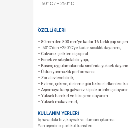
– 50° C / + 250° C
ÖZELLİKLERİ
–
80 mm’den 800 mm’ye kadar 16 farklı çap seçen
–
-50°C’den +250°C’ye kadar sıcaklık dayanımı,
–
Galvaniz çelikten dış spiral
–
Esnek ve sıkıştırılabilir yapı,
–
Basınç uygulamalarında sınıfında yüksek dayanı
–
Üstün yanmazlık performansı
–
Zor alevlenebilirlik,
–
Ezilme, çekme, delinme gibi fiziksel etkenlere ka
–
Aşınmaya karşı galvaniz klipsle artırılmış dayanı
–
Yüksek hareket ve titreşime dayanım
–
Yüksek mukavemet,
KULLANIM YERLERİ
İç havadaki toz, kaynak ve dumanı çıkarma
Yarı aşındırıcı partikül transferi