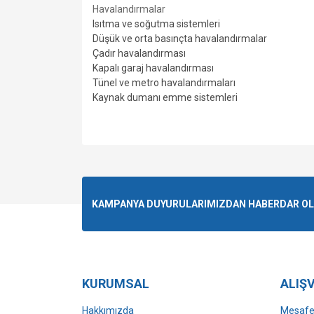
Havalandırmalar
Isıtma ve soğutma sistemleri
Düşük ve orta basınçta havalandırmalar
Çadır havalandırması
Kapalı garaj havalandırması
Tünel ve metro havalandırmaları
Kaynak dumanı emme sistemleri
Bu ürünün fiyat bilgisi, resim, ürün açıklamalarında v
Görüş ve önerileriniz için teşekkür ederiz.
Ürün resmi kalitesiz, bozuk veya görüntülenemiyo
KAMPANYA DUYURULARIMIZDAN HABERDAR OLMA
Ürün açıklamasında eksik bilgiler bulunuyor.
Ürün bilgilerinde hatalar bulunuyor.
Ürün fiyatı diğer sitelerden daha pahalı.
Bu ürüne benzer farklı alternatifler olmalı.
KURUMSAL
ALIŞV
Hakkımızda
Mesafel