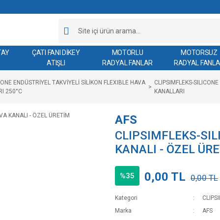
TAY
ÇATI FANI DİKEY
MOTORLU
MOTORSUZ
ATIŞLI
RADYAL FANLAR
RADYAL FANL
ICONE ENDÜSTRİYEL TAKVİYELİ SİLİKON FLEXIBLE HAVA
CLIPSIMFLEKS-SILICONE
I 250°C
KANALLARI
AFS
CLIPSIMFLEKS-SIL
KANALI - ÖZEL ÜR
0,00 TL
%35
0,00 TL
Kategori
CLIPS
Marka
AFS