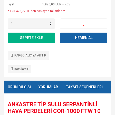
Fiyat
1.920,00 EUR + KDV
* 126.428,77 TL den başlayan taksitlerle!
SEPETE EKLE
HEMEN AL
KARGO ALICIYA AİTTİR
Karşılaştır
ÜRÜN BİLGİSİ
YORUMLAR
TAKSİT SEÇENEKLERİ
ÖN
ANKASTRE TİP SULU SERPANTİNLİ
HAVA PERDELERİ COR-1000 FTW 10