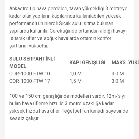
Ankastre tip hava perdeleri, tavan yüksekliği 3 metreye
kadar olan yapıların kapılarında kullanılabilen yüksek
performanslı ürünlerdir.Sıcak sulu ısıtma bulunan
yapılarda kullanılır. Gerektiğinde ortamdan aldığı havayı
ısıtarak üfler ve soğuk havalarda ortamın konfor
şartlarını yükseltir.
SULU SERPANTİNLİ
KAPI GENİŞLİĞİ
MAKS. YÜK
MODEL
COR-1000 FTW 10
1,0 M
3.0 M
COR-1000 FTW 17
1,5 M
3.0 M
100 ve 150 cm genişliğinde modelleri vardır. 12m/s’yi
bulan hava üfleme hızı ile 3 metre uzaklığa kadar
yüksek hızda hava üfler. Teğetsel fan kanadı sayesinde
sessiz çalışır.