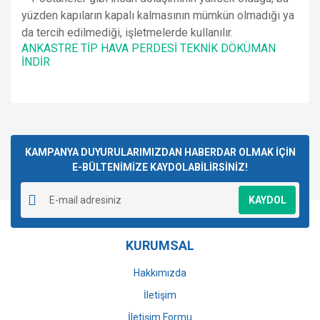
yüzden kapıların kapalı kalmasının mümkün olmadığı ya
da tercih edilmediği, işletmelerde kullanılır.
ANKASTRE TİP HAVA PERDESİ TEKNİK DÖKÜMAN
İNDİR
Bu ürünün fiyat bilgisi, resim, ürün açıklamalarında ve diğer
konularda yetersiz gördüğünüz noktaları öneri formunu
Bu ürüne ilk yorumu siz yapın!
kullanarak tarafımıza iletebilirsiniz.
Görüş ve önerileriniz için teşekkür ederiz.
KAMPANYA DUYURULARIMIZDAN HABERDAR OLMAK İÇİN
E-BÜLTENİMİZE KAYDOLABİLİRSİNİZ!
Yorum Yaz
Ürün resmi kalitesiz, bozuk veya görüntülenemiyor.
KAYDOL
Ürün açıklamasında eksik bilgiler bulunuyor.
Ürün bilgilerinde hatalar bulunuyor.
KURUMSAL
Ürün fiyatı diğer sitelerden daha pahalı.
Bu ürüne benzer farklı alternatifler olmalı.
Hakkımızda
İletişim
İletişim Formu