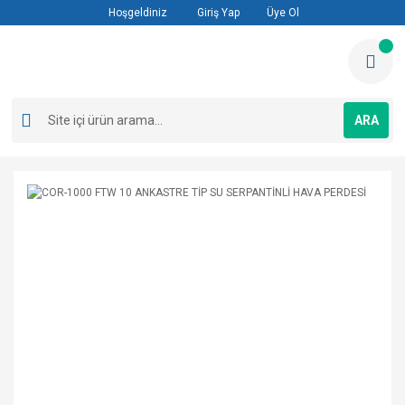
Hoşgeldiniz
Giriş Yap
Üye Ol
ARA