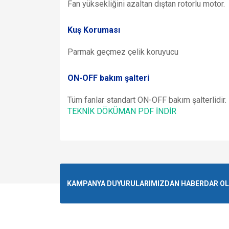
Fan yüksekliğini azaltan dıştan rotorlu motor.
Kuş Koruması
Parmak geçmez çelik koruyucu
ON-OFF bakım şalteri
Tüm fanlar standart ON-OFF bakım şalterlidir.
TEKNİK DÖKÜMAN PDF İNDİR
Bu ürünün fiyat bilgisi, resim, ürün açıklamalarında v
Görüş ve önerileriniz için teşekkür ederiz.
Ürün resmi kalitesiz, bozuk veya görüntülenemiyo
KAMPANYA DUYURULARIMIZDAN HABERDAR OLMA
Ürün açıklamasında eksik bilgiler bulunuyor.
Ürün bilgilerinde hatalar bulunuyor.
Ürün fiyatı diğer sitelerden daha pahalı.