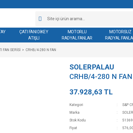
TAY
ÇATI FANI DİKEY
MOTORLU
MOTORSUZ
ATIŞLI
RADYAL FANLAR
RADYAL FANL
I FAN SERİSİ
CRHB/4-280 N FAN
SOLERPALAU
CRHB/4-280 N FAN
37.928,63 TL
Kategori
S&P C
Marka
SOLE
Stok Kodu
51369
Fiyat
576,0