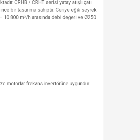
adır. CRHB / CRHT serisi yatay atışlı çatı
ince bir tasarıma sahiptir. Geriye eğik seyrek
00 – 10.800 m³/h arasında debi değeri ve Ø250
faze motorlar frekans invertörüne uygundur.