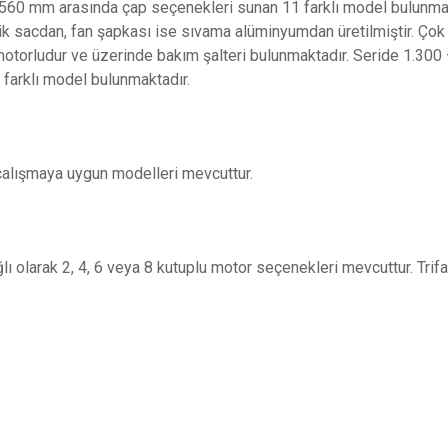
60 mm arasında çap seçenekleri sunan 11 farklı model bulunmakt
elik sacdan, fan şapkası ise sıvama alüminyumdan üretilmiştir. Çok 
or motorludur ve üzerinde bakım şalteri bulunmaktadır. Seride 1.3
farklı model bulunmaktadır.
çalışmaya uygun modelleri mevcuttur.
lı olarak 2, 4, 6 veya 8 kutuplu motor seçenekleri mevcuttur. Tri