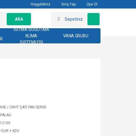
Hoşgeldiniz
Giriş Yap
Üye Ol
ARA
Sepetiniz
ISITMA-SOĞUTMA
KLİMA
VANA GRUBU
AR
SİSTEMLERİ
RHB / CRHT ÇATI FAN SERİSİ
RPALAU
12100
0 EUR + KDV