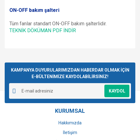
ON-OFF bakım şalteri
Tüm fanlar standart ON-OFF bakım şalterlidir.
TEKNİK DÖKÜMAN PDF İNDİR
Bu ürünün fiyat bilgisi, resim, ürün açıklamalarında ve diğer
konularda yetersiz gördüğünüz noktaları öneri formunu
Bu ürüne ilk yorumu siz yapın!
kullanarak tarafımıza iletebilirsiniz.
Görüş ve önerileriniz için teşekkür ederiz.
KAMPANYA DUYURULARIMIZDAN HABERDAR OLMAK İÇİN
E-BÜLTENİMİZE KAYDOLABİLİRSİNİZ!
Yorum Yaz
Ürün resmi kalitesiz, bozuk veya görüntülenemiyor.
KAYDOL
Ürün açıklamasında eksik bilgiler bulunuyor.
Ürün bilgilerinde hatalar bulunuyor.
KURUMSAL
Ürün fiyatı diğer sitelerden daha pahalı.
Bu ürüne benzer farklı alternatifler olmalı.
Hakkımızda
İletişim