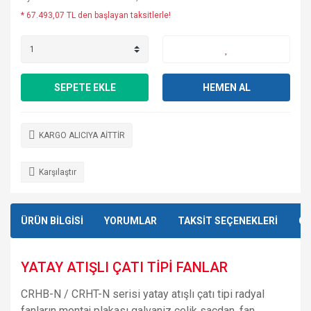
* 67.493,07 TL den başlayan taksitlerle!
SEPETE EKLE
HEMEN AL
KARGO ALICIYA AİTTİR
Karşılaştır
ÜRÜN BİLGİSİ
YORUMLAR
TAKSİT SEÇENEKLERİ
ÖN
YATAY ATIŞLI ÇATI TİPİ FANLAR
CRHB-N / CRHT-N serisi yatay atışlı çatı tipi radyal
fanların montaj plakası galvaniz çelik sacdan, fan