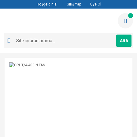
Hoşgeldiniz
Giriş Yap
Üye Ol
ARA