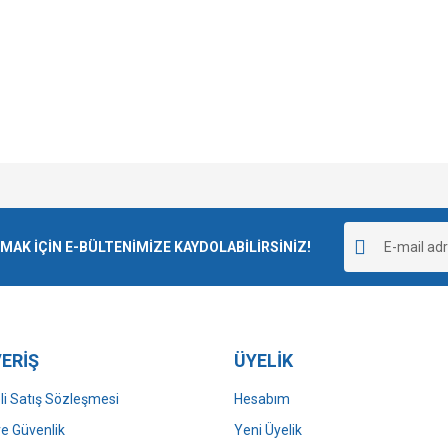
e diğer konularda yetersiz gördüğünüz noktaları öneri formunu kullanarak tarafımı
Bu ürüne ilk yorumu siz yapın!
r.
K İÇİN E-BÜLTENİMİZE KAYDOLABİLİRSİNİZ!
Yorum Yaz
ERİŞ
ÜYELİK
i Satış Sözleşmesi
Hesabım
 ve Güvenlik
Yeni Üyelik