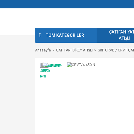
ÇATI FANI YA
TÜM KATEGORİLER
ATIŞLI
Anasayfa
ÇATI FANI DİKEY ATIŞLI
S&P CRVB / CRVT ÇAT