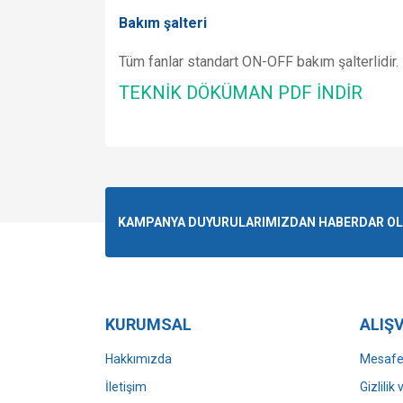
Bakım şalteri
Tüm fanlar standart ON-OFF bakım şalterlidir.
TEKNİK DÖKÜMAN PDF İNDİR
Bu ürünün fiyat bilgisi, resim, ürün açıklamalarında v
Görüş ve önerileriniz için teşekkür ederiz.
Ürün resmi kalitesiz, bozuk veya görüntülenemiyo
KAMPANYA DUYURULARIMIZDAN HABERDAR OLMA
Ürün açıklamasında eksik bilgiler bulunuyor.
Ürün bilgilerinde hatalar bulunuyor.
Ürün fiyatı diğer sitelerden daha pahalı.
Bu ürüne benzer farklı alternatifler olmalı.
KURUMSAL
ALIŞV
Hakkımızda
Mesafel
İletişim
Gizlilik