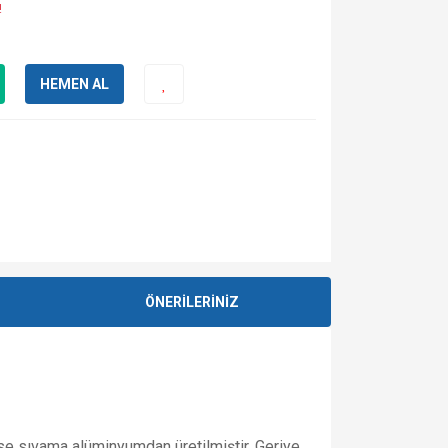
!
HEMEN AL
ÖNERİLERİNİZ
ise sıvama alüminyumdan üretilmiştir. Geriye