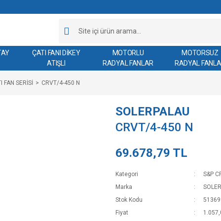
TAY
ÇATI FANI DİKEY
MOTORLU
MOTORSUZ
ATIŞLI
RADYAL FANLAR
RADYAL FANL
I FAN SERİSİ
CRVT/4-450 N
SOLERPALAU
CRVT/4-450 N
69.678,79 TL
Kategori
S&P C
Marka
SOLE
Stok Kodu
51369
Fiyat
1.057