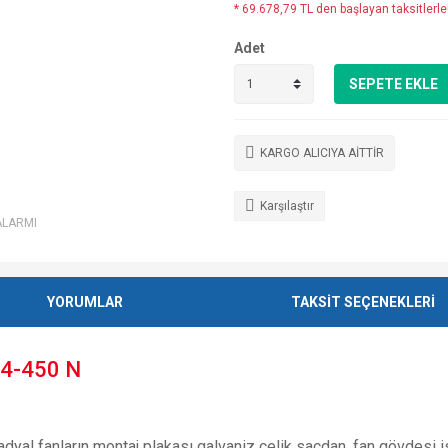
* 69.678,79 TL den başlayan taksitlerle
Adet
SEPETE EKLE
KARGO ALICIYA AİTTİR
Karşılaştır
ALARMI
YORUMLAR
TAKSİT SEÇENEKLERİ
/4-450 N
radyal fanların montaj plakası galvaniz çelik sacdan, fan gövdesi 