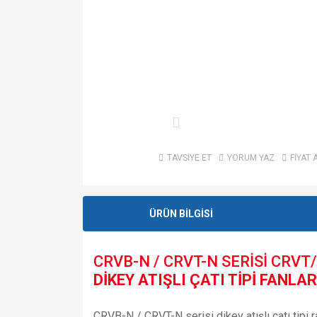
TAVSİYE ET
YORUM YAZ
FİYAT 
ÜRÜN BİLGİSİ
CRVB-N / CRVT-N SERİSİ CRVT
DİKEY ATIŞLI ÇATI TİPİ FANLAR
CRVB-N / CRVT-N serisi dikey atışlı çatı tipi 