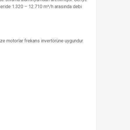
 Seride 1.320 – 12.710 m³/h arasında debi
faze motorlar frekans invertörüne uygundur.