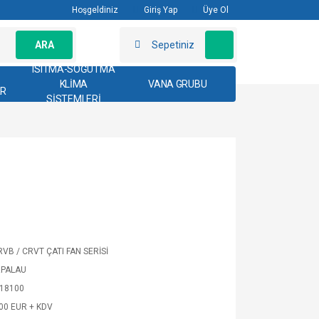
Hoşgeldiniz
Giriş Yap
Üye Ol
ARA
Sepetiniz
ISITMA-SOĞUTMA
KLİMA
VANA GRUBU
AR
SİSTEMLERİ
RVB / CRVT ÇATI FAN SERİSİ
RPALAU
18100
,00 EUR + KDV