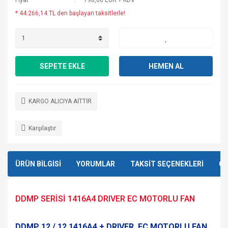
Fiyat
790,00 EUR + KDV
* 44.266,14 TL den başlayan taksitlerle!
SEPETE EKLE
HEMEN AL
KARGO ALICIYA AİTTİR
Karşılaştır
ÜRÜN BİLGİSİ
YORUMLAR
TAKSİT SEÇENEKLERİ
ÖN
DDMP SERİSİ 1416A4 DRIVER EC MOTORLU FAN
DDMP 12 / 12 1416A4 + DRIVER EC MOTORLU FAN