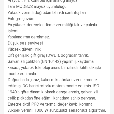
Arayüz ; Hız kontrolü için analog arayüz
Tam MODBUS arayüz uyumluluğu
Yüksek verimli doğrudan tahrikli santrifüj fan
Entegre çözüm
En yüksek derecelendirme verimliliği tak ve çalıştır
işlemi
Yapılandırma gerekmez.
Düşük ses seviyesi
Yüksek güvenilirlik
Çift genişlik, çift giriş (DWDI), doğrudan tahrik.
Galvanizli çelikten (EN 10142) yapılmış kaydırma
kasası, yüksek teknoloji ürünü bir silindir kilitli dikişle
monte edilmiştir.
Doğrudan fırçasız, kalıcı mıknatıslar üzerine monte
edilmiş, DC-harici rotorlu motora monte edilmiş, ISO
1940'a göre dinamik olarak dengelenmiş, galvanizli
çelik plakadan öne eğimli kanatlara sahip pervane.
Entegre aktif PFC ve termal değer kaybı korumalı
yüksek verimli 1000 W sürücüsüz sensörsüz algoritma,