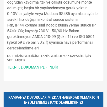
doğrudan kaydırma, tak ve çalıştır çözümüne monte
edilmiştir, başka bir yapılandırmaya gerek yoktur.
0-10V sinyaliyle veya Modbus RS485 uyumlu arayüzle
sürekli hız değişimi kontrol sürücü sistemi.
Fan, IP 44 koruma sınıfındadır, bunun yerine sürücü IP
54'tür. Güç kaynağı 230 V - 50/60 Hz Bakım
gerektirmeyen AMCA 210-99 (Şekil 12) ve ISO 5801
(Şekil 69 c ve par. 30.2 f) uyarınca hava performansı
derecelendirmeleri.
NOT : BİZİM VERDİĞİM TEKNİK VERİLER MAX KAPASİTE İÇİN
VERİLMİŞTİR.
TEKNİK DÖKÜMAN PDF İNDİR
Bu ürünün fiyat bilgisi, resim, ürün açıklamalarında ve diğer
konularda yetersiz gördüğünüz noktaları öneri formunu
Bu ürüne ilk yorumu siz yapın!
kullanarak tarafımıza iletebilirsiniz.
Görüş ve önerileriniz için teşekkür ederiz.
KAMPANYA DUYURULARIMIZDAN HABERDAR OLMAK İÇİN
E-BÜLTENİMİZE KAYDOLABİLİRSİNİZ!
Yorum Yaz