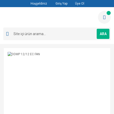
Hoşgeldiniz
Giriş Yap
Üye Ol
ARA