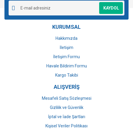
Ürün resmi kalitesiz, bozuk veya görüntülenemiyor.
KAYDOL
Ürün açıklamasında eksik bilgiler bulunuyor.
Ürün bilgilerinde hatalar bulunuyor.
KURUMSAL
Ürün fiyatı diğer sitelerden daha pahalı.
Bu ürüne benzer farklı alternatifler olmalı.
Hakkımızda
İletişim
İletişim Formu
Havale Bildirim Formu
Gönder
Kargo Takibi
ALIŞVERİŞ
Mesafeli Satış Sözleşmesi
Gizlilik ve Güvenlik
İptal ve İade Şartları
Kişisel Veriler Politikası