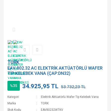
TORK
EAV 802.32 AC ELEKTRİK AKTÜATÖRLÜ WAFER
TİP KELEBEK VANA (ÇAP:DN32)
34.925,95 TL
%35
53.732,23 TL
Kategori
Elektrik Aktüatörlü Wafer Tip Kelebek Vana
Marka
TORK
Stok Kodu
EAV80232WTKV