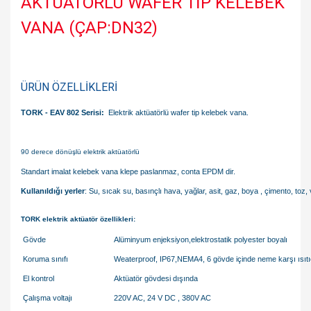
AKTÜATÖRLÜ WAFER TİP KELEBEK
VANA (ÇAP:DN32)
ÜRÜN ÖZELLİKLERİ
TORK - EAV 802 Serisi:
Elektrik aktüatörlü wafer tip kelebek vana.
90 derece dönüşlü elektrik aktüatörlü
Standart imalat kelebek vana klepe paslanmaz, conta EPDM dir.
Kullanıldığı yerler
: Su, sıcak su, basınçlı hava, yağlar, asit, gaz, boya , çimento, toz,
TORK elektrik aktüatör özellikleri:
Gövde
Alüminyum enjeksiyon,elektrostatik polyester boyalı
Koruma sınıfı
Weaterproof, IP67,NEMA4, 6 gövde içinde neme karşı ısıtıc
El kontrol
Aktüatör gövdesi dışında
Çalışma voltajı
220V AC, 24 V DC , 380V AC