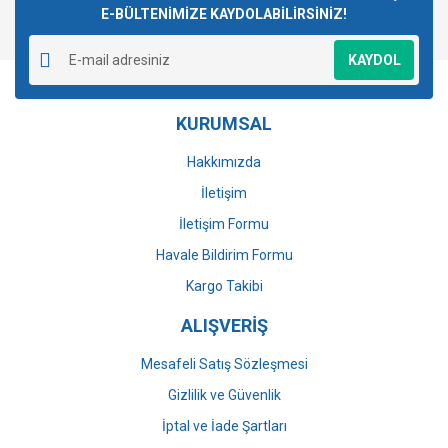
E-BÜLTENİMİZE KAYDOLABİLİRSİNİZ!
Yorum Yaz
Ürün resmi kalitesiz, bozuk veya görüntülenemiyor.
KAYDOL
Ürün açıklamasında eksik bilgiler bulunuyor.
Ürün bilgilerinde hatalar bulunuyor.
KURUMSAL
Ürün fiyatı diğer sitelerden daha pahalı.
Bu ürüne benzer farklı alternatifler olmalı.
Hakkımızda
İletişim
İletişim Formu
Havale Bildirim Formu
Gönder
Kargo Takibi
ALIŞVERİŞ
Mesafeli Satış Sözleşmesi
Gizlilik ve Güvenlik
İptal ve İade Şartları