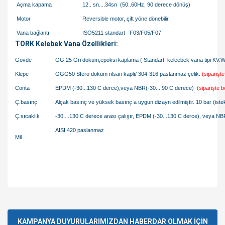
Açma kapama
12.. sn....34sn (50..60Hz, 90 derece dönüş)
Motor
Reversible motor, çift yöne dönebilir.
Vana bağlantı
ISO5211 standart F03/F05/F07
TORK Kelebek Vana Özellikleri:
Gövde
GG 25 Gri döküm,epoksi kaplama ( Standart keleebek vana tipi KV.W
Klepe
GGG50 Sfero döküm rilsan kaplı/ 304-316 paslanmaz çelik.
(siparişte 
Conta
EPDM (-30...130 C derce),veya NBR(-30....90 C derece)
(siparişte be
Ç.basınç
Alçak basınç ve yüksek basınç a uygun dizayn edilmiştir. 10 bar (iste
Ç.sıcaklık
-30....130 C derece arası çalışır, EPDM (-30...130 C derce), veya NB
AISI 420 paslanmaz
Mil
Bu ürünün fiyat bilgisi, resim, ürün açıklamalarında ve diğer
konularda yetersiz gördüğünüz noktaları öneri formunu
Bu ürüne ilk yorumu siz yapın!
kullanarak tarafımıza iletebilirsiniz.
Görüş ve önerileriniz için teşekkür ederiz.
KAMPANYA DUYURULARIMIZDAN HABERDAR OLMAK İÇİN