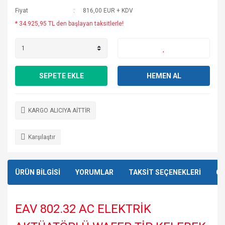
Fiyat
816,00 EUR + KDV
* 34.925,95 TL den başlayan taksitlerle!
SEPETE EKLE
HEMEN AL
KARGO ALICIYA AİTTİR
Karşılaştır
ÜRÜN BİLGİSİ
YORUMLAR
TAKSİT SEÇENEKLERİ
ÖN
EAV 802.32 AC ELEKTRİK