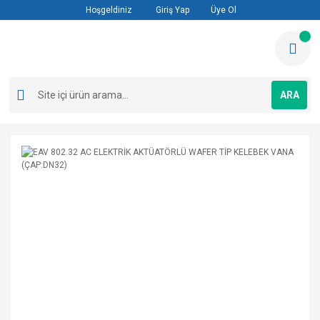
Hoşgeldiniz
Giriş Yap
Üye Ol
ARA