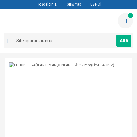
Hoşgeldiniz
Giriş Yap
Üye Ol
ARA