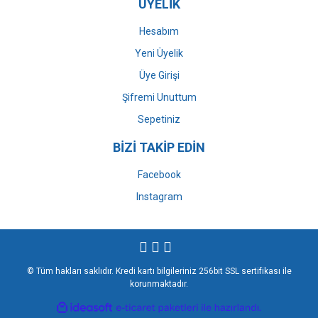
ÜYELİK
Hesabım
Yeni Üyelik
Üye Girişi
Şifremi Unuttum
Sepetiniz
BİZİ TAKİP EDİN
Facebook
Instagram
© Tüm hakları saklıdır. Kredi kartı bilgileriniz 256bit SSL sertifikası ile
korunmaktadır.
ile
ideasoft
e-