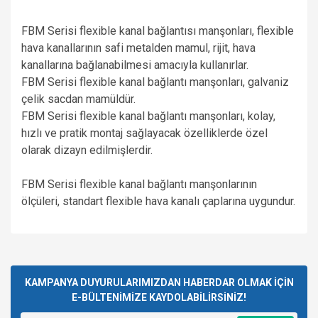
FBM Serisi flexible kanal bağlantısı manşonları, flexible
hava kanallarının safi metalden mamul, rijit, hava
kanallarına bağlanabilmesi amacıyla kullanırlar.
FBM Serisi flexible kanal bağlantı manşonları, galvaniz
çelik sacdan mamüldür.
FBM Serisi flexible kanal bağlantı manşonları, kolay,
hızlı ve pratik montaj sağlayacak özelliklerde özel
olarak dizayn edilmişlerdir.
FBM Serisi flexible kanal bağlantı manşonlarının
ölçüleri, standart flexible hava kanalı çaplarına uygundur.
Bu ürünün fiyat bilgisi, resim, ürün açıklamalarında ve diğer
konularda yetersiz gördüğünüz noktaları öneri formunu
Bu ürüne ilk yorumu siz yapın!
kullanarak tarafımıza iletebilirsiniz.
Görüş ve önerileriniz için teşekkür ederiz.
KAMPANYA DUYURULARIMIZDAN HABERDAR OLMAK İÇİN
E-BÜLTENİMİZE KAYDOLABİLİRSİNİZ!
Yorum Yaz
Ürün resmi kalitesiz, bozuk veya görüntülenemiyor.