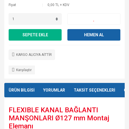
Fiyat
0,00 TL + KDV
SEPETE EKLE
HEMEN AL
KARGO ALICIYA AİTTİR
Karşılaştır
ÜRÜN BİLGİSİ
YORUMLAR
TAKSİT SEÇENEKLERİ
ÖN
FLEXIBLE KANAL BAĞLANTI
MANŞONLARI Ø127 mm Montaj
Elemanı