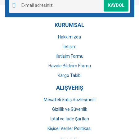
KAYDOL
Ürün açıklamasında eksik bilgiler bulunuyor.
Ürün bilgilerinde hatalar bulunuyor.
KURUMSAL
Ürün fiyatı diğer sitelerden daha pahalı.
Bu ürüne benzer farklı alternatifler olmalı.
Hakkımızda
İletişim
İletişim Formu
Havale Bildirim Formu
Gönder
Kargo Takibi
ALIŞVERİŞ
Mesafeli Satış Sözleşmesi
Gizlilik ve Güvenlik
İptal ve İade Şartları
Kişisel Veriler Politikası