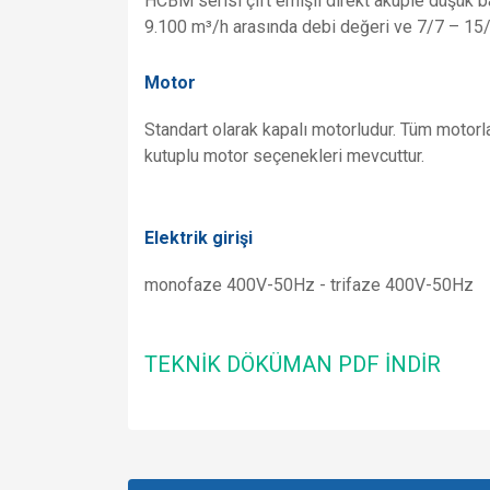
HCBM serisi çift emişli direkt akuple düşük bas
9.100 m³/h arasında debi değeri ve 7/7 – 15/
Motor
Standart olarak kapalı motorludur. Tüm motorlar
kutuplu motor seçenekleri mevcuttur.
Elektrik girişi
monofaze 400V-50Hz - trifaze 400V-50Hz
TEKNİK DÖKÜMAN PDF İNDİR
Bu ürünün fiyat bilgisi, resim, ürün açıklamalarında v
Görüş ve önerileriniz için teşekkür ederiz.