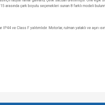
ınçlı radyal fanlar galvaniz çelik sacdan üretilmiştir. Öne eğik sı
15 arasında çark boyutu seçenekleri sunan 8 farklı modeli bulunm
 IP44 ve Class F yalıtımlıdır. Motorlar, rulman yataklı ve aşırı ı
e diğer konularda yetersiz gördüğünüz noktaları öneri formunu kullanarak tarafımı
Bu ürüne ilk yorumu siz yapın!