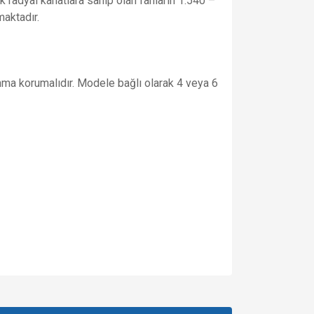
k radyal kanatlara sahip olan fanların 1.540 –
aktadır.
sınma korumalıdır. Modele bağlı olarak 4 veya 6
za iletebilirsiniz.