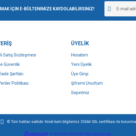
r.
K İÇİN E-BÜLTENİMİZE KAYDOLABİLİRSİNİZ!
Yorum Yaz
ERİŞ
ÜYELİK
i Satış Sözleşmesi
Hesabım
 ve Güvenlik
Yeni Üyelik
 İade Şartları
Üye Girişi
Gönder
Veriler Politikası
Şifremi Unuttum
Sepetiniz
© Tüm hakları saklıdır. Kredi kartı bilgileriniz 256bit SSL sertifikası ile korunma
ile
ideasoft
e-