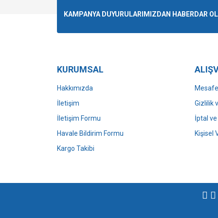
Ürün resmi kalitesiz, bozuk veya görüntülenemiyo
KAMPANYA DUYURULARIMIZDAN HABERDAR OLMA
Ürün açıklamasında eksik bilgiler bulunuyor.
Ürün bilgilerinde hatalar bulunuyor.
Ürün fiyatı diğer sitelerden daha pahalı.
Bu ürüne benzer farklı alternatifler olmalı.
KURUMSAL
ALIŞV
Hakkımızda
Mesafel
İletişim
Gizlilik
İletişim Formu
İptal ve
Havale Bildirim Formu
Kişisel 
Kargo Takibi