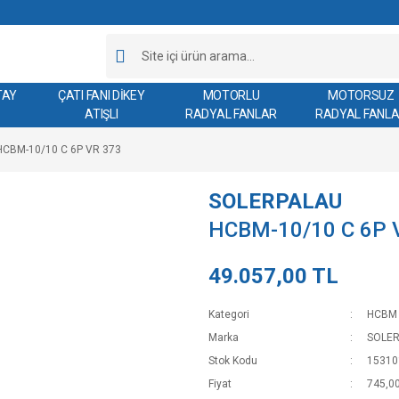
TAY
ÇATI FANI DİKEY
MOTORLU
MOTORSUZ
ATIŞLI
RADYAL FANLAR
RADYAL FANL
HCBM-10/10 C 6P VR 373
SOLERPALAU
HCBM-10/10 C 6P 
49.057,00 TL
Kategori
HCBM 
Marka
SOLE
Stok Kodu
15310
Fiyat
745,0