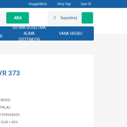
Hoşgeldiniz
Giriş Yap
Üye Ol
ARA
Sepetiniz
ISITMA-SOĞUTMA
KLİMA
VANA GRUBU
AR
SİSTEMLERİ
VR 373
SERİSİ
RPALAU
1999068005
0 EUR + KDV