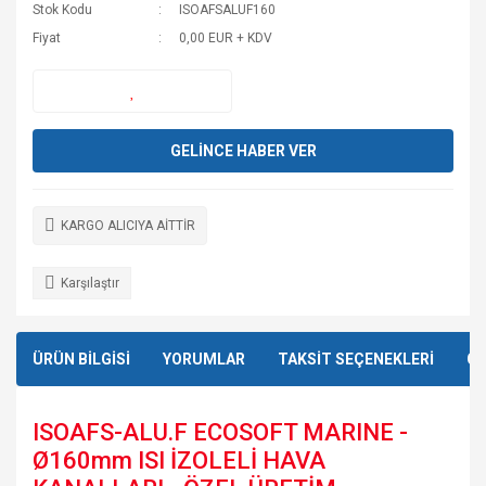
Stok Kodu
ISOAFSALUF160
Fiyat
0,00 EUR + KDV
GELİNCE HABER VER
KARGO ALICIYA AİTTİR
Karşılaştır
ÜRÜN BİLGİSİ
YORUMLAR
TAKSİT SEÇENEKLERİ
ÖN
ISOAFS-ALU.F ECOSOFT MARINE -
Ø160mm ISI İZOLELİ HAVA