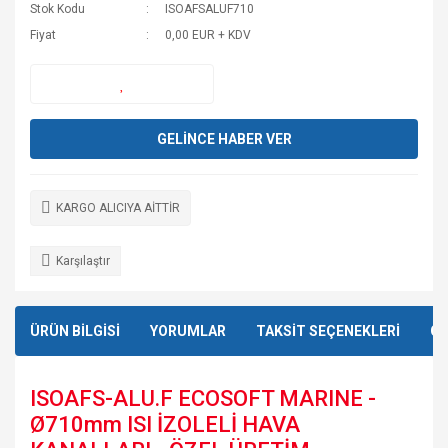
Stok Kodu
ISOAFSALUF710
Fiyat
0,00 EUR + KDV
GELİNCE HABER VER
KARGO ALICIYA AİTTİR
Karşılaştır
ÜRÜN BİLGİSİ
YORUMLAR
TAKSİT SEÇENEKLERİ
ÖN
ISOAFS-ALU.F ECOSOFT MARINE -
Ø710mm ISI İZOLELİ HAVA