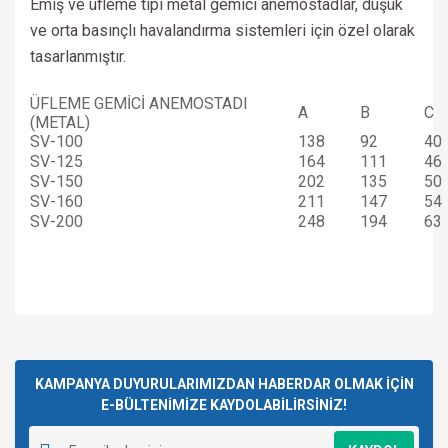
Emiş ve üfleme tipi metal gemici anemostadlar, düşük
ve orta basınçlı havalandırma sistemleri için özel olarak
tasarlanmıştır.
ÜFLEME GEMİCİ ANEMOSTADI
A
B
C
(METAL)
SV-100
138
92
40
SV-125
164
111
46
SV-150
202
135
50
SV-160
211
147
54
SV-200
248
194
63
Bu ürünün fiyat bilgisi, resim, ürün açıklamalarında ve diğer
konularda yetersiz gördüğünüz noktaları öneri formunu
Bu ürüne ilk yorumu siz yapın!
kullanarak tarafımıza iletebilirsiniz.
Görüş ve önerileriniz için teşekkür ederiz.
KAMPANYA DUYURULARIMIZDAN HABERDAR OLMAK İÇİN
E-BÜLTENİMİZE KAYDOLABİLİRSİNİZ!
Yorum Yaz
Ürün resmi kalitesiz, bozuk veya görüntülenemiyor.