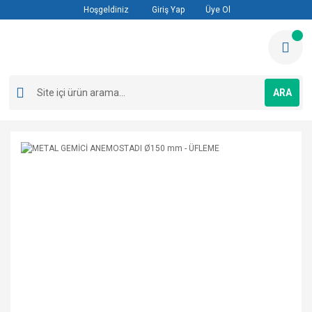
Hoşgeldiniz
Giriş Yap
Üye Ol
ARA