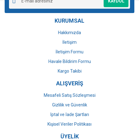
KAYDOL
Ürün açıklamasında eksik bilgiler bulunuyor.
Ürün bilgilerinde hatalar bulunuyor.
KURUMSAL
Ürün fiyatı diğer sitelerden daha pahalı.
Bu ürüne benzer farklı alternatifler olmalı.
Hakkımızda
İletişim
İletişim Formu
Havale Bildirim Formu
Gönder
Kargo Takibi
ALIŞVERİŞ
Mesafeli Satış Sözleşmesi
Gizlilik ve Güvenlik
İptal ve İade Şartları
Kişisel Veriler Politikası
ÜYELİK