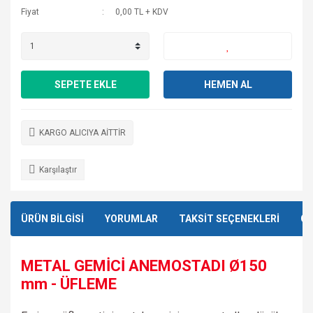
Fiyat
0,00 TL + KDV
SEPETE EKLE
HEMEN AL
KARGO ALICIYA AİTTİR
Karşılaştır
ÜRÜN BİLGİSİ
YORUMLAR
TAKSİT SEÇENEKLERİ
ÖN
METAL GEMİCİ ANEMOSTADI Ø150
mm - ÜFLEME