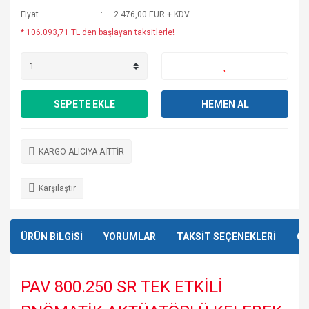
Fiyat
2.476,00 EUR + KDV
* 106.093,71 TL den başlayan taksitlerle!
SEPETE EKLE
HEMEN AL
KARGO ALICIYA AİTTİR
Karşılaştır
ÜRÜN BİLGİSİ
YORUMLAR
TAKSİT SEÇENEKLERİ
ÖN
PAV 800.250 SR TEK ETKİLİ