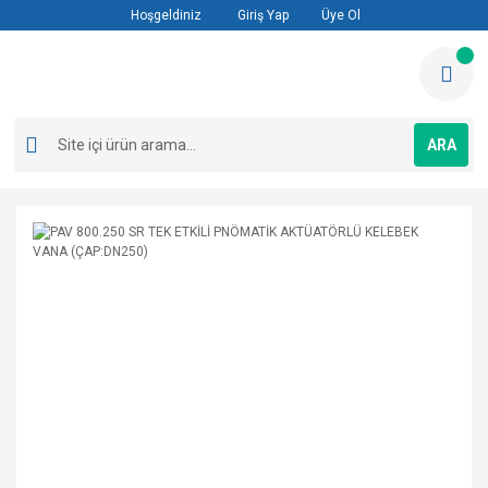
Hoşgeldiniz
Giriş Yap
Üye Ol
ARA