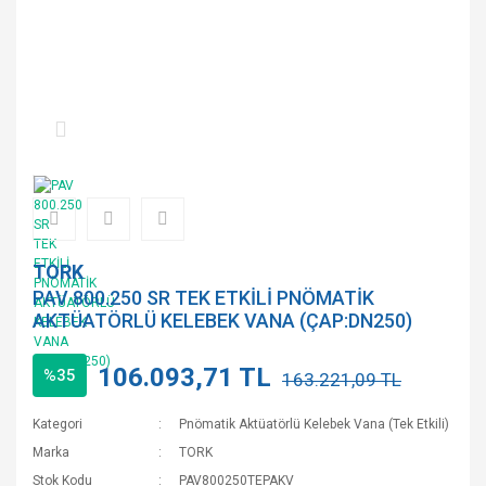
TORK
PAV 800.250 SR TEK ETKİLİ PNÖMATİK
AKTÜATÖRLÜ KELEBEK VANA (ÇAP:DN250)
106.093,71 TL
%35
163.221,09 TL
Kategori
Pnömatik Aktüatörlü Kelebek Vana (Tek Etkili)
Marka
TORK
Stok Kodu
PAV800250TEPAKV