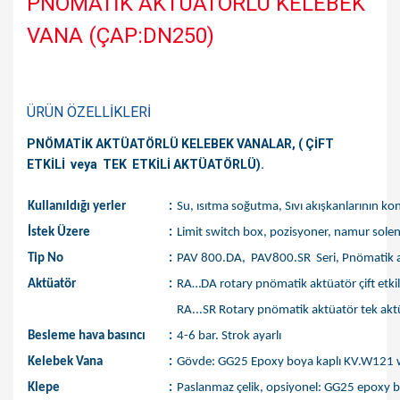
PNÖMATİK AKTÜATÖRLÜ KELEBEK
VANA (ÇAP:DN250)
ÜRÜN ÖZELLİKLERİ
PNÖMATİK AKTÜATÖRLÜ KELEBEK VANALAR, ( ÇİFT
ETKİLİ veya TEK ETKİLİ AKTÜATÖRLÜ).
Kullanıldığı yerler
:
Su, ısıtma soğutma, Sıvı akışkanlarının kon
İstek Üzere
:
Limit switch box, pozisyoner, namur sole
Tip No
:
PAV 800.DA, PAV800.SR Seri,
Pnömatik a
Aktüatör
:
RA…DA rotary pnömatik aktüatör çift etkil
RA...SR Rotary pnömatik aktüatör tek akt
Besleme hava basıncı
:
4-6 bar. Strok ayarlı
Kelebek Vana
:
Gövde: GG25 Epoxy boya kaplı KV.W121 wafe
Klepe
:
Paslanmaz çelik, opsiyonel: GG25 epoxy b