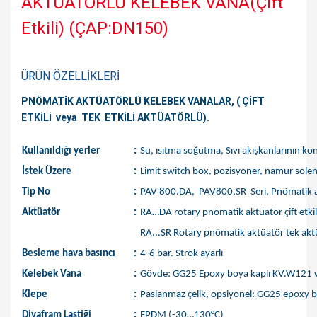
AKTÜATÖRLÜ KELEBEK VANA(Çift
Etkili) (ÇAP:DN150)
ÜRÜN ÖZELLİKLERİ
PNÖMATİK AKTÜATÖRLÜ KELEBEK VANALAR, ( ÇİFT
ETKİLİ veya TEK ETKİLİ AKTÜATÖRLÜ).
Kullanıldığı yerler
:
Su, ısıtma soğutma, Sıvı akışkanlarının kon
İstek Üzere
:
Limit switch box, pozisyoner, namur sole
Tip No
:
PAV 800.DA, PAV800.SR Seri,
Pnömatik a
Aktüatör
:
RA…DA rotary pnömatik aktüatör çift etkil
RA...SR Rotary pnömatik aktüatör tek akt
Besleme hava basıncı
:
4-6 bar. Strok ayarlı
Kelebek Vana
:
Gövde: GG25 Epoxy boya kaplı KV.W121 wafe
Klepe
:
Paslanmaz çelik, opsiyonel: GG25 epoxy b
Diyafram Lastiği
:
EPDM (-30…130°C)