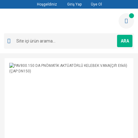
Hoşgeldiniz
Giriş Yap
Üye Ol
ARA