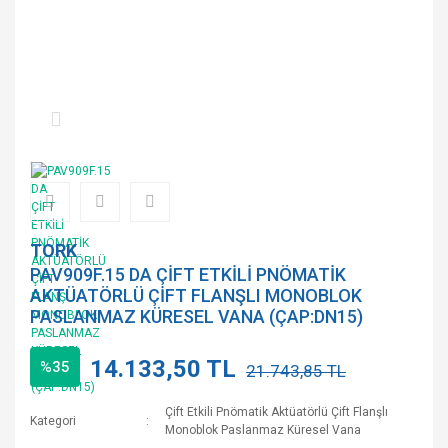
TORK
PAV909F.15 DA ÇİFT ETKİLİ PNÖMATİK
AKTÜATÖRLÜ ÇİFT FLANŞLI MONOBLOK
PASLANMAZ KÜRESEL VANA (ÇAP:DN15)
14.133,50 TL
%35
21.743,85 TL
Çift Etkili Pnömatik Aktüatörlü Çift Flanşlı
Kategori
Monoblok Paslanmaz Küresel Vana