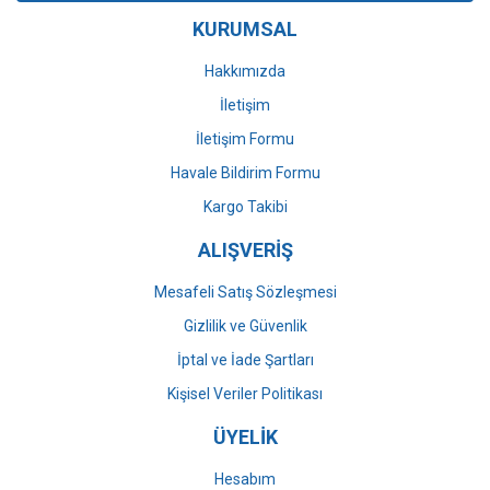
KURUMSAL
Ürün fiyatı diğer sitelerden daha pahalı.
Bu ürüne benzer farklı alternatifler olmalı.
Hakkımızda
İletişim
İletişim Formu
Havale Bildirim Formu
Gönder
Kargo Takibi
ALIŞVERİŞ
Mesafeli Satış Sözleşmesi
Gizlilik ve Güvenlik
İptal ve İade Şartları
Kişisel Veriler Politikası
ÜYELİK
Hesabım