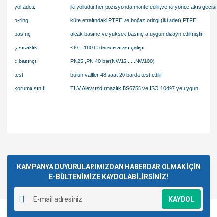
yol adeti:
iki yolludur,her pozisyonda monte edilir,ve iki yönde akış geçişi 
o-ring
küre etrafındaki PTFE ve boğaz oringi (iki adet) PTFE
basınç
alçak basınç ve yüksek basınç a uygun dizayn edilmiştir.
ç.sıcaklık
-30....180 C derece arası çalışır
ç.basınçı
PN25 ,PN 40 bar(NW15......NW100)
test
bütün valfler 48 saat 20 barda test edilir
koruma sınıfı
TUV Alevsızdırmazlık BS6755 ve ISO 10497 ye uygun
Bu ürünün fiyat bilgisi, resim, ürün açıklamalarında ve diğer
konularda yetersiz gördüğünüz noktaları öneri formunu
Bu ürüne ilk yorumu siz yapın!
kullanarak tarafımıza iletebilirsiniz.
Görüş ve önerileriniz için teşekkür ederiz.
KAMPANYA DUYURULARIMIZDAN HABERDAR OLMAK İÇİN
E-BÜLTENİMİZE KAYDOLABİLİRSİNİZ!
Yorum Yaz
Ürün resmi kalitesiz, bozuk veya görüntülenemiyor.
KAYDOL
Ürün açıklamasında eksik bilgiler bulunuyor.
Ürün bilgilerinde hatalar bulunuyor.