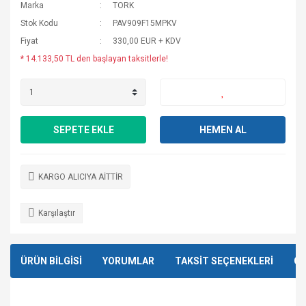
Marka
TORK
Stok Kodu
PAV909F15MPKV
Fiyat
330,00 EUR + KDV
* 14.133,50 TL den başlayan taksitlerle!
SEPETE EKLE
HEMEN AL
KARGO ALICIYA AİTTİR
Karşılaştır
ÜRÜN BİLGİSİ
YORUMLAR
TAKSİT SEÇENEKLERİ
ÖN