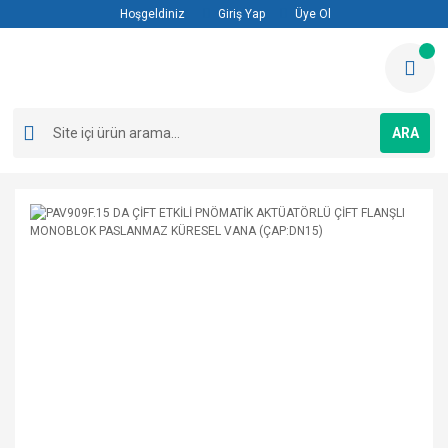
Hoşgeldiniz
Giriş Yap
Üye Ol
ARA