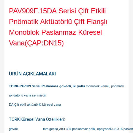
PAV909F.15DA Serisi Çift Etkili
Pnömatik Aktüatörlü Çift Flanşlı
Monoblok Paslanmaz Küresel
Vana(ÇAP:DN15)
ÜRÜN AÇIKLAMALARI
TORK-PAV909 Serisi:Paslanmaz gövdeli
,
iki yollu
monoblok vanalı, pnömatik
aktüatörlü vana serimizdir.
DA:Çift etkili aktüatörlü küresel vana
TORK Küresel Vana Özellikleri:
gövde
tam geçişli,AISI 304 paslanmaz çelik, opsiyonel AISI316 pasla