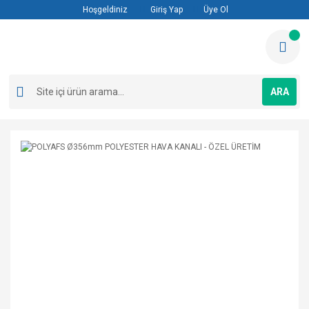
Hoşgeldiniz
Giriş Yap
Üye Ol
ARA