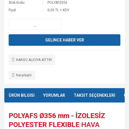
Stok Kodu
POLYAFS356
Fiyat
0,00 TL + KDV
GELİNCE HABER VER
KARGO ALICIYA AİTTİR
Karşılaştır
ÜRÜN BİLGİSİ
YORUMLAR
TAKSİT SEÇENEKLERİ
ÖN
POLYAFS Ø356 mm - İZOLESİZ
POLYESTER FLEXIBLE
HAVA