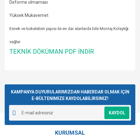
Deforme olmaması
Yüksek Mukavemet
Esnek ve bükelebiiir yapısı ile en dar alanlarda bile Montaj Kolaylığı
sağlar.
TEKNİK DÖKÜMAN PDF İNDİR
Bu ürünün fiyat bilgisi, resim, ürün açıklamalarında ve diğer
konularda yetersiz gördüğünüz noktaları öneri formunu
Bu ürüne ilk yorumu siz yapın!
kullanarak tarafımıza iletebilirsiniz.
Görüş ve önerileriniz için teşekkür ederiz.
KAMPANYA DUYURULARIMIZDAN HABERDAR OLMAK İÇİN
E-BÜLTENİMİZE KAYDOLABİLİRSİNİZ!
Yorum Yaz
Ürün resmi kalitesiz, bozuk veya görüntülenemiyor.
KAYDOL
Ürün açıklamasında eksik bilgiler bulunuyor.
Ürün bilgilerinde hatalar bulunuyor.
KURUMSAL
Ürün fiyatı diğer sitelerden daha pahalı.