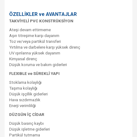
ÖZELLİKLER ve AVANTAJLAR
TAKVİYELİ PVC KONSTRÜKSİYON
Ateşi devam ettirmeme
Aşırı titreşime karşı dayanım
Toz ve/veya partikül transferi
Yırtılma ve darbelere karşı yüksek direnç
UV ışınlarına yüksek dayanım
Kimyasal direnç
Düşük koruma ve bakım giderleri
FLEXIBLE ve SÜREKLİ YAPI
Stoklama kolaylığı
Taşıma kolaylığı
Düşük işçillik giderleri
Hava sızdırmazlık
Enerji verimliliği
DÜZGÜN İÇ CİDAR
Düşük basınç kaybı
Düşük işletme giderleri
Partikül tutmama