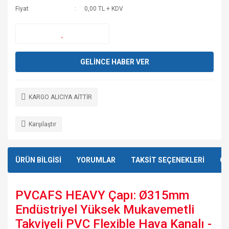
Fiyat
0,00 TL + KDV
GELİNCE HABER VER
KARGO ALICIYA AİTTİR
Karşılaştır
ÜRÜN BİLGİSİ
YORUMLAR
TAKSİT SEÇENEKLERİ
ÖN
PVCAFS HEAVY Çapı: Ø315mm
Endüstriyel Yüksek Mukavemetli
Takviyeli PVC Flexible Hava Kanalı -