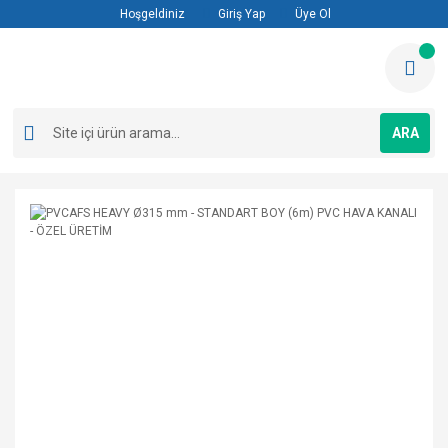
Hoşgeldiniz
Giriş Yap
Üye Ol
ARA