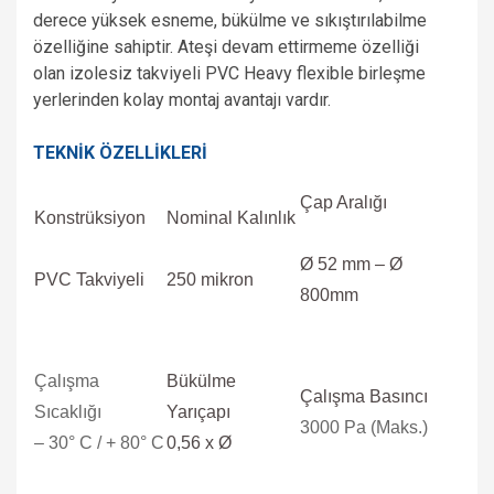
derece yüksek esneme, bükülme ve sıkıştırılabilme
özelliğine sahiptir. Ateşi devam ettirmeme özelliği
olan
izolesiz takviyeli PVC Heavy flexible birleşme
yerlerinden kolay montaj avantajı vardır.
TEKNİK ÖZELLİKLERİ
Çap Aralığı
Konstrüksiyon
Nominal Kalınlık
Ø 52 mm – Ø
PVC Takviyeli
250 mikron
800mm
Çalışma
Bükülme
Çalışma Basıncı
Sıcaklığı
Yarıçapı
3000 Pa (Maks.)
– 30° C / + 80° C
0,56 x Ø