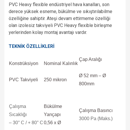
PVC Heavy flexible endüstriyel hava kanalları, son
derece yüksek esneme, bükülme ve sıkıştırılabilme
özelliğine sahiptir. Ateşi devam ettirmeme özelliği
olan
izolesiz takviyeli PVC Heavy flexible birleşme
yerlerinden kolay montaj avantajı vardır.
TEKNİK ÖZELLİKLERİ
Çap Aralığı
Konstrüksiyon
Nominal Kalınlık
Ø 52 mm – Ø
PVC Takviyeli
250 mikron
800mm
Çalışma
Bükülme
Çalışma Basıncı
Sıcaklığı
Yarıçapı
3000 Pa (Maks.)
– 30° C / + 80° C
0,56 x Ø