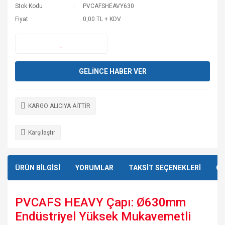
Stok Kodu
PVCAFSHEAVY630
Fiyat
0,00 TL + KDV
GELİNCE HABER VER
KARGO ALICIYA AİTTİR
Karşılaştır
ÜRÜN BİLGİSİ
YORUMLAR
TAKSİT SEÇENEKLERİ
ÖN
PVCAFS HEAVY Çapı: Ø630mm
Endüstriyel Yüksek Mukavemetli