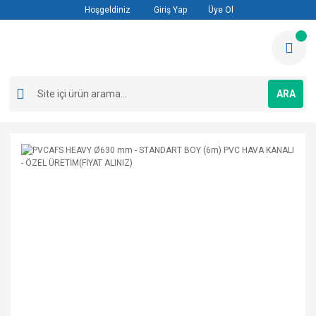
Hoşgeldiniz
Giriş Yap
Üye Ol
ARA