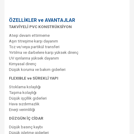
ÖZELLİKLER ve AVANTAJLAR
TAKVİYELİ PVC KONSTRÜKSİYON
Ateşi devam ettirmeme
Aşırı titreşime karşı dayanım
Toz ve/veya partikül transferi
Yırtılma ve darbelere karşı yüksek direnç
UV ışınlarına yüksek dayanım
Kimyasal direnç
Düşük koruma ve bakım giderleri
FLEXIBLE ve SÜREKLİ YAPI
Stoklama kolaylığı
Taşıma kolaylığı
Düşük işçillik giderleri
Hava sızdırmazlık
Enerji verimliliği
DÜZGÜN İÇ CİDAR
Düşük basınç kaybı
Düşük işletme giderleri