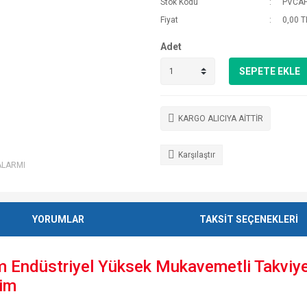
Stok Kodu
PVCA
Fiyat
0,00 T
Adet
SEPETE EKLE
KARGO ALICIYA AİTTİR
Karşılaştır
ALARMI
YORUMLAR
TAKSİT SEÇENEKLERİ
düstriyel Yüksek Mukavemetli Takviyeli
tim