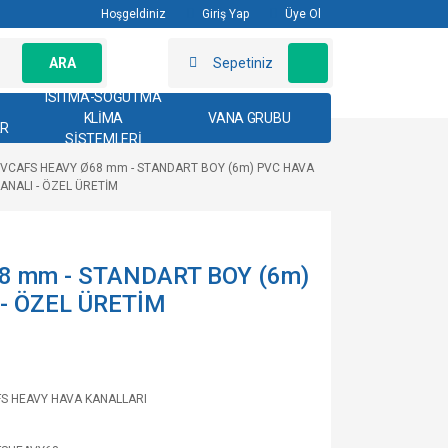
Hoşgeldiniz
Giriş Yap
Üye Ol
ARA
Sepetiniz
ISITMA-SOĞUTMA
KLİMA
VANA GRUBU
AR
SİSTEMLERİ
VCAFS HEAVY Ø68 mm - STANDART BOY (6m) PVC HAVA
ANALI - ÖZEL ÜRETİM
8 mm - STANDART BOY (6m)
- ÖZEL ÜRETİM
S HEAVY HAVA KANALLARI