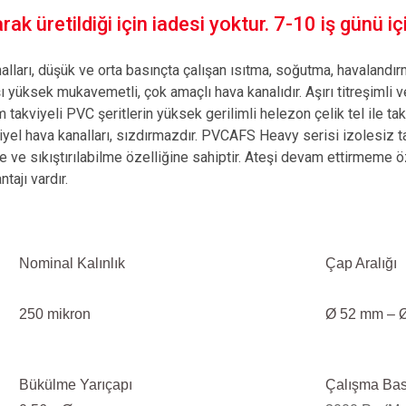
ak üretildiği için iadesi yoktur. 7-10 iş günü içi
nalları, düşük ve orta basınçta çalışan ısıtma, soğutma, havaland
ı yüksek mukavemetli, çok amaçlı hava kanalıdır. Aşırı titreşimli v
takviyeli PVC şeritlerin yüksek gerilimli helezon çelik tel ile ta
iyel hava kanalları, sızdırmazdır. PVCAFS Heavy serisi izolesiz t
e ve sıkıştırılabilme özelliğine sahiptir. Ateşi devam ettirmeme ö
tajı vardır.
Nominal Kalınlık
Çap Aralığı
250 mikron
Ø 52 mm – 
Bükülme Yarıçapı
Çalışma Bas