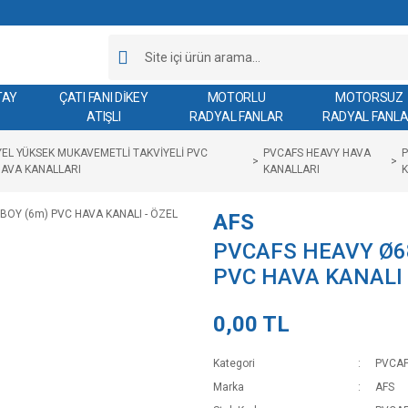
TAY
ÇATI FANI DİKEY
MOTORLU
MOTORSUZ
ATIŞLI
RADYAL FANLAR
RADYAL FANL
EL YÜKSEK MUKAVEMETLİ TAKVİYELİ PVC
PVCAFS HEAVY HAVA
P
HAVA KANALLARI
KANALLARI
K
AFS
PVCAFS HEAVY Ø6
PVC HAVA KANALI 
0,00 TL
Kategori
PVCAF
Marka
AFS