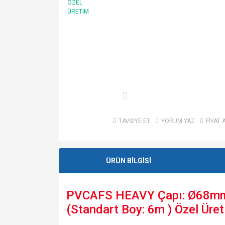
TAVSİYE ET
YORUM YAZ
FİYAT 
ÜRÜN BİLGİSİ
PVCAFS HEAVY Çapı: Ø68mm En
(Standart Boy: 6m ) Özel Üre