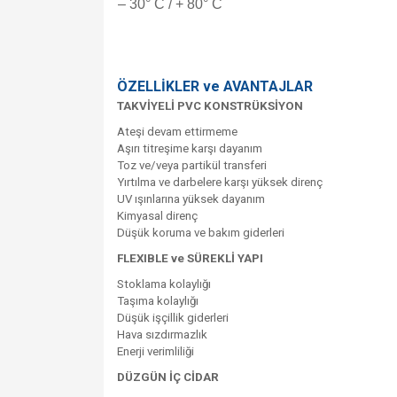
– 30° C / + 80° C
ÖZELLİKLER ve AVANTAJLAR
TAKVİYELİ PVC KONSTRÜKSİYON
Ateşi devam ettirmeme
Aşırı titreşime karşı dayanım
Toz ve/veya partikül transferi
Yırtılma ve darbelere karşı yüksek direnç
UV ışınlarına yüksek dayanım
Kimyasal direnç
Düşük koruma ve bakım giderleri
FLEXIBLE ve SÜREKLİ YAPI
Stoklama kolaylığı
Taşıma kolaylığı
Düşük işçillik giderleri
Hava sızdırmazlık
Enerji verimliliği
DÜZGÜN İÇ CİDAR