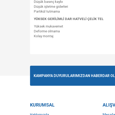
Düşük basınç kaybı
Düşük işletme giderleri
Partikül tutmama
YÜKSEK GERİLİMLİ DAR HATVELİ ÇELİK TEL
Yüksek mukavemet
Deforme olmama
Kolay montaj
Bu ürünün fiyat bilgisi, resim, ürün açıklamalarında v
Görüş ve önerileriniz için teşekkür ederiz.
Ürün resmi kalitesiz, bozuk veya görüntülenemiyo
KAMPANYA DUYURULARIMIZDAN HABERDAR OLMA
Ürün açıklamasında eksik bilgiler bulunuyor.
Ürün bilgilerinde hatalar bulunuyor.
Ürün fiyatı diğer sitelerden daha pahalı.
Bu ürüne benzer farklı alternatifler olmalı.
KURUMSAL
ALIŞV
Hakkımızda
Mesafel