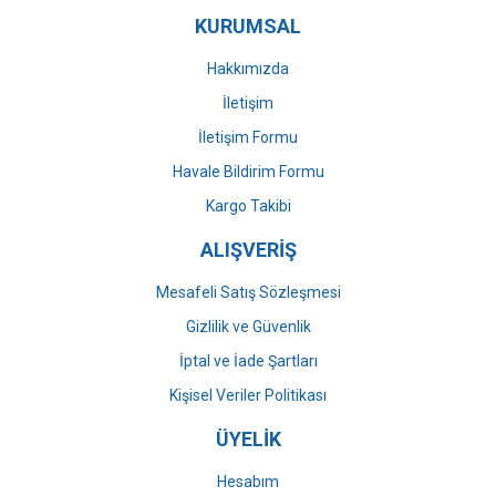
KURUMSAL
Ürün fiyatı diğer sitelerden daha pahalı.
Bu ürüne benzer farklı alternatifler olmalı.
Hakkımızda
İletişim
İletişim Formu
Havale Bildirim Formu
Gönder
Kargo Takibi
ALIŞVERİŞ
Mesafeli Satış Sözleşmesi
Gizlilik ve Güvenlik
İptal ve İade Şartları
Kişisel Veriler Politikası
ÜYELİK
Hesabım