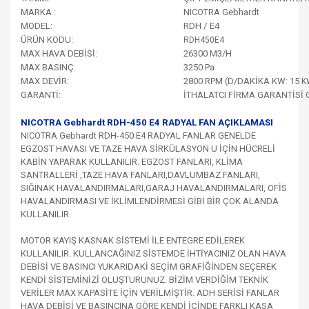
MARKA :
NICOTRA Gebhardt
MODEL:
RDH / E4
ÜRÜN KODU:
RDH450E4
MAX HAVA DEBİSİ:
26300 M3/H
MAX BASINÇ:
3250 Pa
MAX DEVİR:
2800 RPM (D/DAKİKA KW: 15
K
GARANTİ:
İTHALATCI FİRMA GARANTİSİ 
NICOTRA Gebhardt RDH-450 E4 RADYAL FAN AÇIKLAMASI
NICOTRA Gebhardt RDH-450 E4 RADYAL FANLAR
GENELDE
EGZOST HAVASI VE TAZE HAVA SİRKÜLASYON U İÇİN HÜCRELİ
KABİN YAPARAK KULLANILIR. EGZOST FANLARI, KLİMA
SANTRALLERİ ,TAZE HAVA FANLARI,DAVLUMBAZ FANLARI,
SIĞINAK HAVALANDIRMALARI,GARAJ HAVALANDIRMALARI, OFİS
HAVALANDIRMASI VE İKLİMLENDİRMESİ GİBİ BİR ÇOK ALANDA
KULLANILIR.
MOTOR KAYIŞ KASNAK SİSTEMİ İLE ENTEGRE EDİLEREK
KULLANILIR. KULLANCAĞINIZ SİSTEMDE İHTİYACINIZ OLAN HAVA
DEBİSİ VE BASINCI YUKARIDAKİ SEÇİM GRAFİĞİNDEN SEÇEREK
KENDİ SİSTEMİNİZİ OLUŞTURUNUZ. BİZİM VERDİĞİM TEKNİK
VERİLER MAX KAPASİTE İÇİN VERİLMİŞTİR. ADH SERİSİ FANLAR
HAVA DEBİSİ VE BASINCINA GÖRE KENDİ İÇİNDE FARKLI KASA