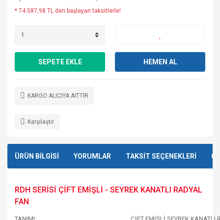
* 74.587,98 TL den başlayan taksitlerle!
SEPETE EKLE
HEMEN AL
KARGO ALICIYA AİTTİR
Karşılaştır
ÜRÜN BİLGİSİ
YORUMLAR
TAKSİT SEÇENEKLERİ
ÖN
RDH SERİSİ ÇİFT EMİŞLİ - SEYREK KANATLI RADYAL
FAN
TANIMI:
ÇİFT EMİŞLİ SEYREK KANATLI