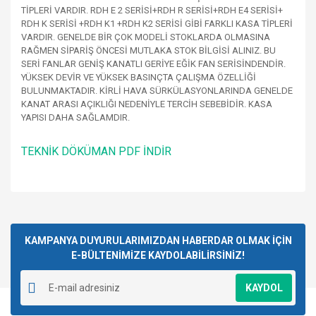
TİPLERİ VARDIR. RDH E 2 SERİSİ+RDH R SERİSİ+RDH E4 SERİSİ+
RDH K SERİSİ +RDH K1 +RDH K2 SERİSİ GİBİ FARKLI KASA TİPLERİ
VARDIR. GENELDE BİR ÇOK MODELİ STOKLARDA OLMASINA
RAĞMEN SİPARİŞ ÖNCESİ MUTLAKA STOK BİLGİSİ ALINIZ. BU
SERİ FANLAR GENİŞ KANATLI GERİYE EĞİK FAN SERİSİNDENDİR.
YÜKSEK DEVİR VE YÜKSEK BASINÇTA ÇALIŞMA ÖZELLİĞİ
BULUNMAKTADIR. KİRLİ HAVA SÜRKÜLASYONLARINDA GENELDE
KANAT ARASI AÇIKLIĞI NEDENİYLE TERCİH SEBEBİDİR. KASA
YAPISI DAHA SAĞLAMDIR.
TEKNİK DÖKÜMAN PDF İNDİR
Bu ürünün fiyat bilgisi, resim, ürün açıklamalarında ve diğer
konularda yetersiz gördüğünüz noktaları öneri formunu
Bu ürüne ilk yorumu siz yapın!
kullanarak tarafımıza iletebilirsiniz.
Görüş ve önerileriniz için teşekkür ederiz.
KAMPANYA DUYURULARIMIZDAN HABERDAR OLMAK İÇİN
E-BÜLTENİMİZE KAYDOLABİLİRSİNİZ!
Yorum Yaz
Ürün resmi kalitesiz, bozuk veya görüntülenemiyor.
KAYDOL
Ürün açıklamasında eksik bilgiler bulunuyor.
Ürün bilgilerinde hatalar bulunuyor.