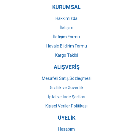
KURUMSAL
Ürün fiyatı diğer sitelerden daha pahalı.
Bu ürüne benzer farklı alternatifler olmalı.
Hakkımızda
İletişim
İletişim Formu
Havale Bildirim Formu
Gönder
Kargo Takibi
ALIŞVERİŞ
Mesafeli Satış Sözleşmesi
Gizlilik ve Güvenlik
İptal ve İade Şartları
Kişisel Veriler Politikası
ÜYELİK
Hesabım