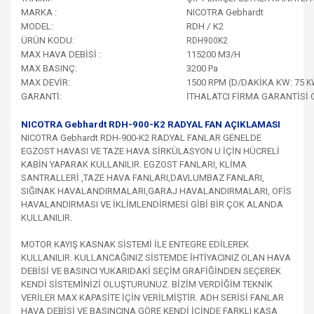
MARKA :
NICOTRA Gebhardt
MODEL:
RDH / K2
ÜRÜN KODU:
RDH900K2
MAX HAVA DEBİSİ :
115200 M3/H
MAX BASINÇ:
3200 Pa
MAX DEVİR:
1500 RPM (D/DAKİKA KW: 75
K
GARANTİ:
İTHALATCI FİRMA GARANTİSİ 
NICOTRA Gebhardt RDH-900-K2 RADYAL FAN AÇIKLAMASI
NICOTRA Gebhardt RDH-900-K2 RADYAL FANLAR
GENELDE
EGZOST HAVASI VE TAZE HAVA SİRKÜLASYON U İÇİN HÜCRELİ
KABİN YAPARAK KULLANILIR. EGZOST FANLARI, KLİMA
SANTRALLERİ ,TAZE HAVA FANLARI,DAVLUMBAZ FANLARI,
SIĞINAK HAVALANDIRMALARI,GARAJ HAVALANDIRMALARI, OFİS
HAVALANDIRMASI VE İKLİMLENDİRMESİ GİBİ BİR ÇOK ALANDA
KULLANILIR.
MOTOR KAYIŞ KASNAK SİSTEMİ İLE ENTEGRE EDİLEREK
KULLANILIR. KULLANCAĞINIZ SİSTEMDE İHTİYACINIZ OLAN HAVA
DEBİSİ VE BASINCI YUKARIDAKİ SEÇİM GRAFİĞİNDEN SEÇEREK
KENDİ SİSTEMİNİZİ OLUŞTURUNUZ. BİZİM VERDİĞİM TEKNİK
VERİLER MAX KAPASİTE İÇİN VERİLMİŞTİR. ADH SERİSİ FANLAR
HAVA DEBİSİ VE BASINCINA GÖRE KENDİ İÇİNDE FARKLI KASA