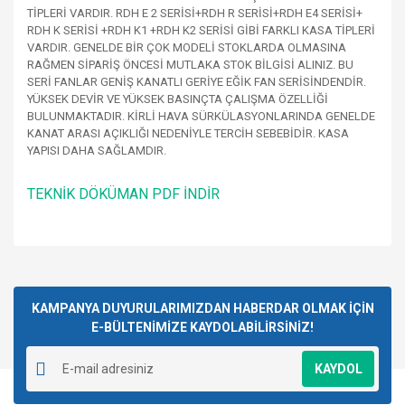
TİPLERİ VARDIR. RDH E 2 SERİSİ+RDH R SERİSİ+RDH E4 SERİSİ+
RDH K SERİSİ +RDH K1 +RDH K2 SERİSİ GİBİ FARKLI KASA TİPLERİ
VARDIR. GENELDE BİR ÇOK MODELİ STOKLARDA OLMASINA
RAĞMEN SİPARİŞ ÖNCESİ MUTLAKA STOK BİLGİSİ ALINIZ. BU
SERİ FANLAR GENİŞ KANATLI GERİYE EĞİK FAN SERİSİNDENDİR.
YÜKSEK DEVİR VE YÜKSEK BASINÇTA ÇALIŞMA ÖZELLİĞİ
BULUNMAKTADIR. KİRLİ HAVA SÜRKÜLASYONLARINDA GENELDE
KANAT ARASI AÇIKLIĞI NEDENİYLE TERCİH SEBEBİDİR. KASA
YAPISI DAHA SAĞLAMDIR.
TEKNİK DÖKÜMAN PDF İNDİR
Bu ürünün fiyat bilgisi, resim, ürün açıklamalarında ve diğer
konularda yetersiz gördüğünüz noktaları öneri formunu
Bu ürüne ilk yorumu siz yapın!
kullanarak tarafımıza iletebilirsiniz.
Görüş ve önerileriniz için teşekkür ederiz.
KAMPANYA DUYURULARIMIZDAN HABERDAR OLMAK İÇİN
E-BÜLTENİMİZE KAYDOLABİLİRSİNİZ!
Yorum Yaz
Ürün resmi kalitesiz, bozuk veya görüntülenemiyor.
KAYDOL
Ürün açıklamasında eksik bilgiler bulunuyor.
Ürün bilgilerinde hatalar bulunuyor.