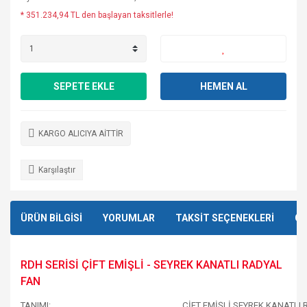
* 351.234,94 TL den başlayan taksitlerle!
SEPETE EKLE
HEMEN AL
KARGO ALICIYA AİTTİR
Karşılaştır
ÜRÜN BİLGİSİ
YORUMLAR
TAKSİT SEÇENEKLERİ
ÖN
RDH SERİSİ ÇİFT EMİŞLİ - SEYREK KANATLI RADYAL
FAN
TANIMI:
ÇİFT EMİŞLİ SEYREK KANATLI