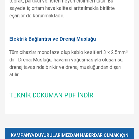
toprak, partikül vb. istenmeyen cisimleri tutar. Bu
sayede iç ortam hava kalitesi arttırılmakla birlikte
eşanjör de korunmaktadır.
Elektrik Bağlantısı ve Drenaj Musluğu
Tüm cihazlar monofaze olup kablo kesitleri 3 x 2.5mm²’
dir. Drenaj Musluğu; havanın yoğuşmasıyla oluşan su,
drenaj tavasında birikir ve drenaj musluğundan dışarı
atılır.
TEKNİK DÖKÜMAN PDF İNDİR
Bu ürünün fiyat bilgisi, resim, ürün açıklamalarında ve diğer
konularda yetersiz gördüğünüz noktaları öneri formunu
Bu ürüne ilk yorumu siz yapın!
kullanarak tarafımıza iletebilirsiniz.
Görüş ve önerileriniz için teşekkür ederiz.
KAMPANYA DUYURULARIMIZDAN HABERDAR OLMAK İÇİN