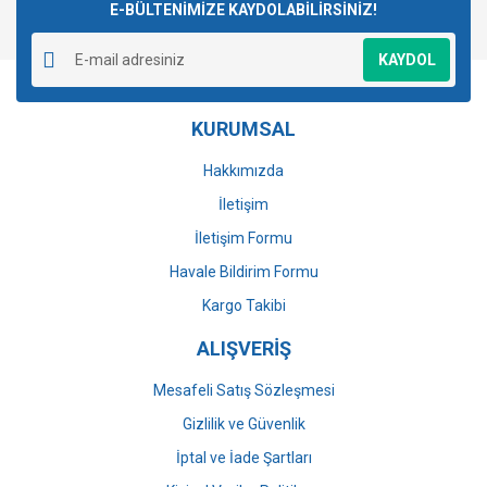
E-BÜLTENİMİZE KAYDOLABİLİRSİNİZ!
Yorum Yaz
Ürün resmi kalitesiz, bozuk veya görüntülenemiyor.
KAYDOL
Ürün açıklamasında eksik bilgiler bulunuyor.
Ürün bilgilerinde hatalar bulunuyor.
KURUMSAL
Ürün fiyatı diğer sitelerden daha pahalı.
Bu ürüne benzer farklı alternatifler olmalı.
Hakkımızda
İletişim
İletişim Formu
Havale Bildirim Formu
Gönder
Kargo Takibi
ALIŞVERİŞ
Mesafeli Satış Sözleşmesi
Gizlilik ve Güvenlik
İptal ve İade Şartları