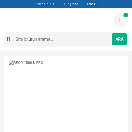
Hoşgeldiniz
Giriş Yap
Üye Ol
ARA