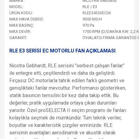
MARKA :
NICOTRA Gebhardt
MODEL:
RLE / E3
ÜRÜN KODU:
RLEE34550EC06
MAX HAVA DEBİSİ:
9300 M3/H
MAX BASINÇ:
970 Pa
MAX DEVİR:
1700 RPM (D/DAKİKA KW: 2,2 
GARANTİ:
İTHALATCI FİRMA GARANTİSİ 
RLE E3 SERİSİ EC MOTORLU FAN AÇIKLAMASI
Nicotra Gebhardt, RLE serisini "serbest çalışan fanlar"
ile entegre etti, çeşitlendirdi ve daha da geliştirdi.
Fırçasız DC motorlarla tahrik edilen farklı geometri ve
genişlikteki fanlar mevcuttur. Performansı gösterirken,
statik basıncın temsilini bir kez daha takip ettik. Bu
değerler, pratik uygulamada ortaya çıkan durumları
yansıtır. Özel proSELECTA II seçim programı ile fanları
kolaylıkla seçmek de mümkündür. Tüm teknik veriler,
boyutlar ve karakteristik çizgiler emrinizde. RLE
serisinin avantajları aerodinamik ve akustik olarak