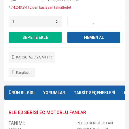
Fiyat
1.325,00 EUR + KDV
* 74.243,84 TL den başlayan taksitlerle!
SEPETE EKLE
HEMEN AL
KARGO ALICIYA AİTTİR
Karşılaştır
ÜRÜN BİLGİSİ
YORUMLAR
TAKSİT SEÇENEKLERİ
ÖN
RLE E3 SERİSİ EC MOTORLU FANLAR
TANIMI:
RLE E3 SERİSİ EC FAN