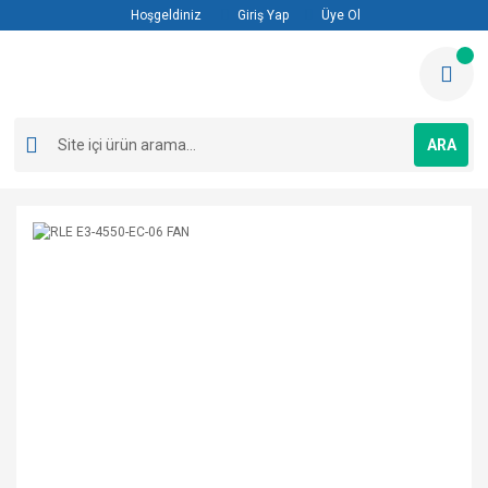
Hoşgeldiniz
Giriş Yap
Üye Ol
ARA