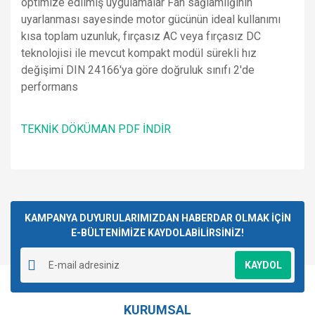
optimize edilmiş uygulamalar Fan sağlamlığının
uyarlanması sayesinde motor gücünün ideal kullanımı
kısa toplam uzunluk, fırçasız AC veya fırçasız DC
teknolojisi ile mevcut kompakt modül sürekli hız
değişimi DIN 24166'ya göre doğruluk sınıfı 2'de
performans
TEKNİK DÖKÜMAN PDF İNDİR
Bu ürünün fiyat bilgisi, resim, ürün açıklamalarında ve diğer
konularda yetersiz gördüğünüz noktaları öneri formunu
Bu ürüne ilk yorumu siz yapın!
kullanarak tarafımıza iletebilirsiniz.
Görüş ve önerileriniz için teşekkür ederiz.
KAMPANYA DUYURULARIMIZDAN HABERDAR OLMAK İÇİN
E-BÜLTENİMİZE KAYDOLABİLİRSİNİZ!
Yorum Yaz
Ürün resmi kalitesiz, bozuk veya görüntülenemiyor.
KAYDOL
Ürün açıklamasında eksik bilgiler bulunuyor.
Ürün bilgilerinde hatalar bulunuyor.
KURUMSAL
Ürün fiyatı diğer sitelerden daha pahalı.