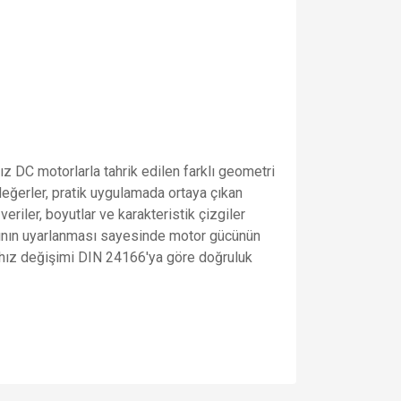
sız DC motorlarla tahrik edilen farklı geometri
 değerler, pratik uygulamada ortaya çıkan
riler, boyutlar ve karakteristik çizgiler
ığının uyarlanması sayesinde motor gücünün
i hız değişimi DIN 24166'ya göre doğruluk
za iletebilirsiniz.