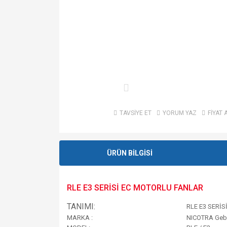
TAVSİYE ET
YORUM YAZ
FİYAT 
ÜRÜN BİLGİSİ
RLE E3 SERİSİ EC MOTORLU FANLAR
TANIMI:
RLE E3 SERİS
MARKA :
NICOTRA Geb