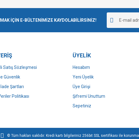
Bu ürüne ilk yorumu siz yapın!
r.
K İÇİN E-BÜLTENİMİZE KAYDOLABİLİRSİNİZ!
Yorum Yaz
ERİŞ
ÜYELİK
i Satış Sözleşmesi
Hesabım
 ve Güvenlik
Yeni Üyelik
 İade Şartları
Üye Girişi
Gönder
Veriler Politikası
Şifremi Unuttum
Sepetiniz
© Tüm hakları saklıdır. Kredi kartı bilgileriniz 256bit SSL sertifikası ile korunma