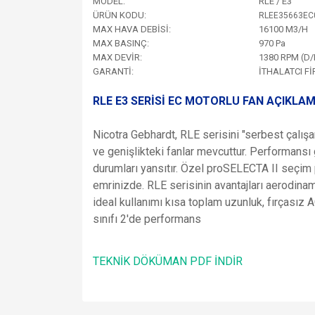
MODEL:
RLE / E3
ÜRÜN KODU:
RLEE35663EC
MAX HAVA DEBİSİ:
16100 M3/H
MAX BASINÇ:
970 Pa
MAX DEVİR:
1380 RPM (D/
GARANTİ:
İTHALATCI F
RLE E3 SERİSİ EC MOTORLU FAN AÇIKLAM
Nicotra Gebhardt, RLE serisini "serbest çalışan 
ve genişlikteki fanlar mevcuttur. Performansı g
durumları yansıtır. Özel proSELECTA II seçim p
emrinizde. RLE serisinin avantajları aerodin
ideal kullanımı kısa toplam uzunluk, fırçasız
sınıfı 2'de performans
TEKNİK DÖKÜMAN PDF İNDİR
Bu ürünün fiyat bilgisi, resim, ürün açıklamalarında v