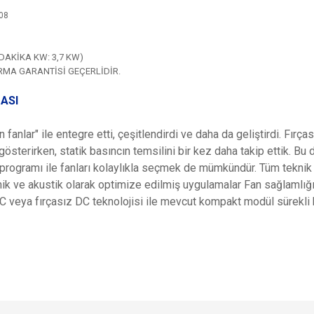
08
DAKİKA KW: 3,7 KW)
İRMA GARANTİSİ GEÇERLİDİR.
ASI
fanlar" ile entegre etti, çeşitlendirdi ve daha da geliştirdi. Fırça
österirken, statik basıncın temsilini bir kez daha takip ettik. Bu
rogramı ile fanları kolaylıkla seçmek de mümkündür. Tüm teknik ve
amik ve akustik olarak optimize edilmiş uygulamalar Fan sağlaml
 AC veya fırçasız DC teknolojisi ile mevcut kompakt modül sürekl
e diğer konularda yetersiz gördüğünüz noktaları öneri formunu kullanarak tarafımı