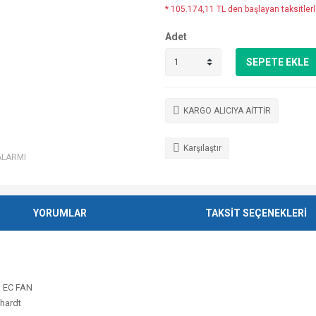
* 105.174,11 TL den başlayan taksitlerl
Adet
SEPETE EKLE
KARGO ALICIYA AİTTİR
Karşılaştır
ALARMI
YORUMLAR
TAKSİT SEÇENEKLERİ
İ EC FAN
hardt