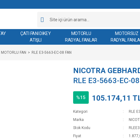
TAY
ÇATI FANI DİKEY
MOTORLU
MOTORSUZ
ATIŞLI
RADYAL FANLAR
RADYAL FANL
EC MOTORLU FAN
RLE E3-5663-EC-08 FAN
NICOTRA GEBHAR
RLE E3-5663-EC-0
105.174,11 T
%15
Kategori
RLE E
Marka
NICO
Stok Kodu
RLEE3
Fiyat
1.877