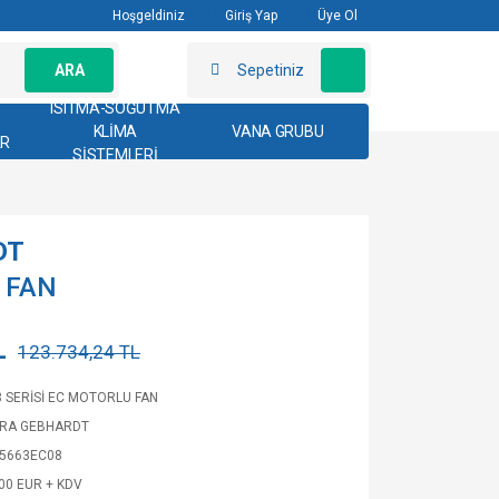
Hoşgeldiniz
Giriş Yap
Üye Ol
ARA
Sepetiniz
ISITMA-SOĞUTMA
KLİMA
VANA GRUBU
AR
SİSTEMLERİ
DT
8 FAN
L
123.734,24 TL
3 SERİSİ EC MOTORLU FAN
TRA GEBHARDT
5663EC08
,00 EUR + KDV