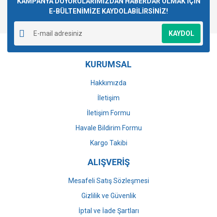
KAMPANYA DUYURULARIMIZDAN HABERDAR OLMAK İÇİN
E-BÜLTENİMİZE KAYDOLABİLİRSİNİZ!
Yorum Yaz
Ürün resmi kalitesiz, bozuk veya görüntülenemiyor.
KAYDOL
Ürün açıklamasında eksik bilgiler bulunuyor.
Ürün bilgilerinde hatalar bulunuyor.
KURUMSAL
Ürün fiyatı diğer sitelerden daha pahalı.
Bu ürüne benzer farklı alternatifler olmalı.
Hakkımızda
İletişim
İletişim Formu
Havale Bildirim Formu
Gönder
Kargo Takibi
ALIŞVERİŞ
Mesafeli Satış Sözleşmesi
Gizlilik ve Güvenlik
İptal ve İade Şartları