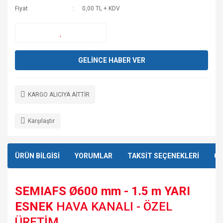
Fiyat
0,00 TL + KDV
GELİNCE HABER VER
KARGO ALICIYA AİTTİR
Karşılaştır
ÜRÜN BİLGİSİ
YORUMLAR
TAKSİT SEÇENEKLERİ
ÖN
SEMIAFS Ø600 mm - 1.5 m YARI
ESNEK
HAVA KANALI - ÖZEL
ÜRETİM