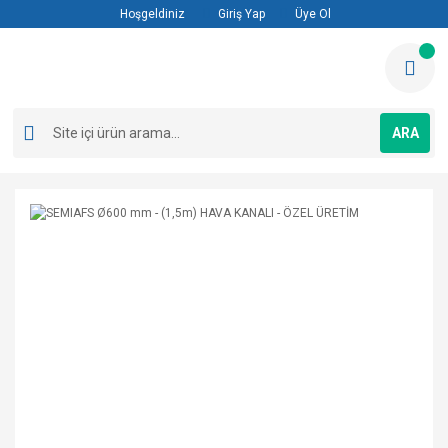
Hoşgeldiniz
Giriş Yap
Üye Ol
ARA