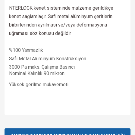
NTERLOCK kenet sisteminde malzeme gerildikçe
kenet sağlamlaşır. Safi metal alüminyum şeritlerin
birbirlerinden ayrılması ve/veya deformasyona
uğraması söz konusu değildir
%100 Yanmazlık
Safi Metal Alüminyum Konstrüksiyon
3000 Pa maks. Çalışma Basıncı
Nominal Kalınlık 90 mikron
Yüksek gerilme mukavemeti
Bu ürünün fiyat bilgisi, resim, ürün açıklamalarında ve diğer
konularda yetersiz gördüğünüz noktaları öneri formunu
Bu ürüne ilk yorumu siz yapın!
kullanarak tarafımıza iletebilirsiniz.
Görüş ve önerileriniz için teşekkür ederiz.