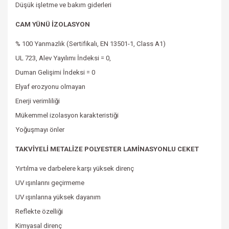
Düşük işletme ve bakım giderleri
CAM YÜNÜ İZOLASYON
% 100 Yanmazlık (Sertifikalı, EN 13501-1, Class A1)
UL 723, Alev Yayılımı İndeksi = 0,
Duman Gelişimi İndeksi = 0
Elyaf erozyonu olmayan
Enerji verimliliği
Mükemmel izolasyon karakteristiği
Yoğuşmayı önler
TAKVİYELİ METALİZE POLYESTER LAMİNASYONLU CEKET
Yırtılma ve darbelere karşı yüksek direnç
UV ışınlarını geçirmeme
UV ışınlarına yüksek dayanım
Reflekte özelliği
Kimyasal direnç