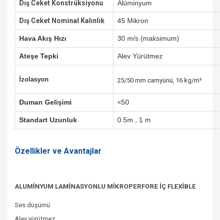
Dış Ceket
Konstrüksiyonu
Alüminyum
Dış Ceket Nominal Kalınlık
45 Mikron
Hava Akış Hızı
30 m/s (maksimum)
Ateşe Tepki
Alev Yürütmez
İzolasyon
25/50 mm camyünü,
16 kg/m³
Duman Gelişimi
<50
Standart Uzunluk
0.5m , 1 m
Özellikler ve Avantajlar
ALUMİNYUM LAMİNASYONLU MİKROPERFORE İÇ FLEXİBLE
Ses düşümü
Alev yürütmez