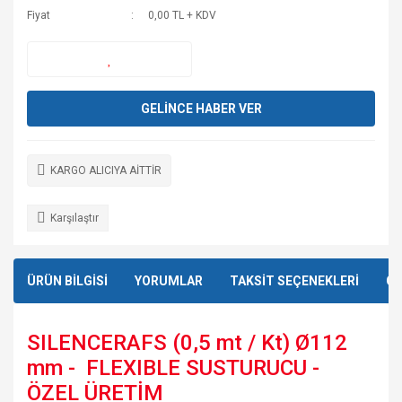
Fiyat
0,00 TL + KDV
GELİNCE HABER VER
KARGO ALICIYA AİTTİR
Karşılaştır
ÜRÜN BİLGİSİ
YORUMLAR
TAKSİT SEÇENEKLERİ
ÖN
SILENCERAFS (0,5 mt / Kt) Ø112
mm - FLEXIBLE SUSTURUCU -
ÖZEL ÜRETİM