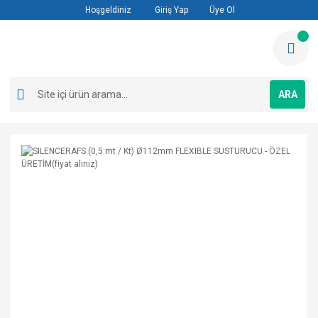
Hoşgeldiniz
Giriş Yap
Üye Ol
ARA